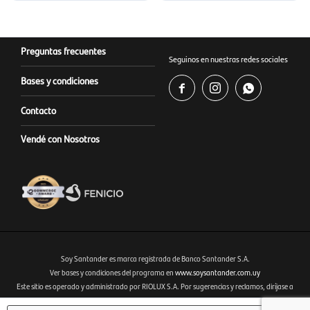
Preguntas frecuentes
Seguinos en nuestras redes sociales
Bases y condiciones



Contacto
Vendé con Nosotros
Soy Santander es marca registrada de Banco Santander S.A.
Ver bases y condiciones del programa en
www.soysantander.com.uy
Este sitio es operado y administrado por RIOLUX S.A. Por sugerencias y reclamos, diríjase a
Fenicio eCommerce Uruguay
soporte.tienda@soysantander.com.uy
o al WhatsApp 099 306 165.