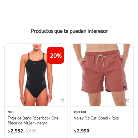
Productos que te pueden interesar
20
NIKE
RIP CURL
Traje de Baño Racerback One
Voley Rip Curl Bondi - Rojo
Piece de Mujer - negro
2.952
2.990
3.690
$
$
$