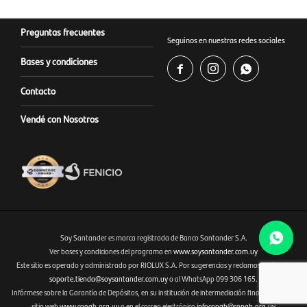
Preguntas frecuentes
Seguinos en nuestras redes sociales
Bases y condiciones



Contacto
Vendé con Nosotros
Soy Santander es marca registrada de Banco Santander S.A.
Ver bases y condiciones del programa en
www.soysantander.com.uy
Este sitio es operado y administrado por RIOLUX S.A. Por sugerencias y reclamos, diríjase a
Fenicio eCommerce Uruguay
soporte.tienda@soysantander.com.uy
o al WhatsApp 099 306 165.
Infórmese sobre la Garantía de Depósitos, en su institución de intermediación financiera, en el
sitio web
www.copab.org.uy
o en el correo electrónico
infocopab@copab.org.uy