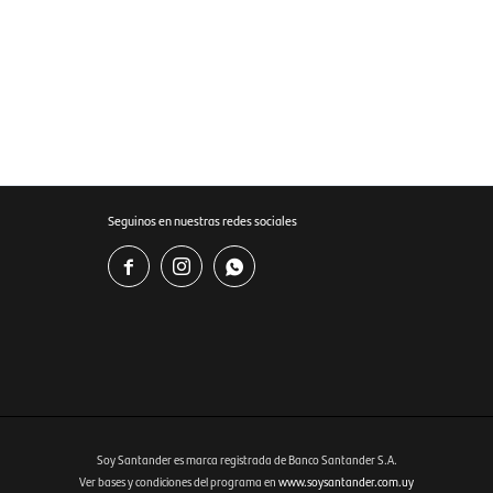
Seguinos en nuestras redes sociales



Soy Santander es marca registrada de Banco Santander S.A.
Ver bases y condiciones del programa en
www.soysantander.com.uy