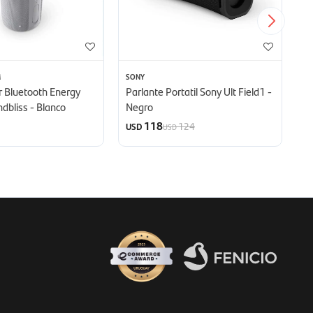
M
SONY
AU
 Bluetooth Energy
Parlante Portatil Sony Ult Field1 -
Pa
dbliss - Blanco
Negro
T
118
124
USD
U
USD