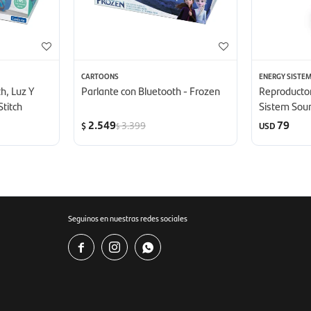
CARTOONS
ENERGY SISTE
h, Luz Y
Parlante con Bluetooth - Frozen
Reproductor
Stitch
Sistem Soun
2.549
79
3.399
$
USD
$
Seguinos en nuestras redes sociales


