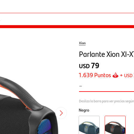
Xion
Parlante Xion XI-
79
USD
1.639
Puntos
+
USD
-
Negro