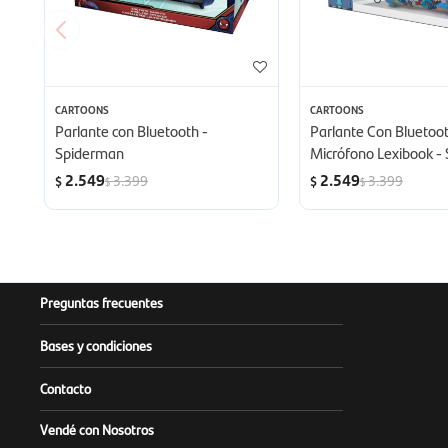
CARTOONS
CARTOONS
Parlante con Bluetooth -
Parlante Con Bluetoot
Spiderman
Micrófono Lexibook - 
2.549
2.549
3.399
3.399
$
$
$
$
Preguntas frecuentes
Bases y condiciones
Contacto
Vendé con Nosotros