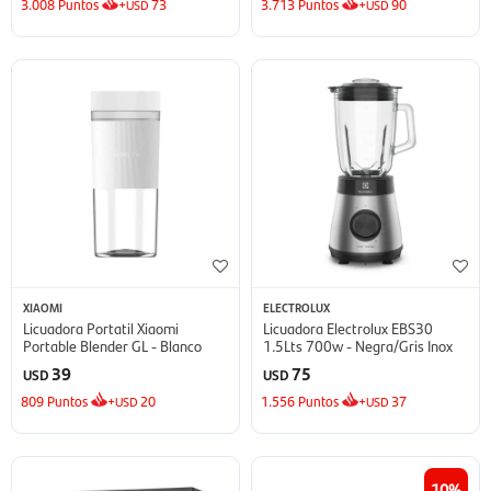
3.008
Puntos
+
73
3.713
Puntos
+
90
USD
USD
XIAOMI
ELECTROLUX
Licuadora Portatil Xiaomi
Licuadora Electrolux EBS30
Portable Blender GL - Blanco
1.5Lts 700w - Negra/Gris Inox
39
75
USD
USD
809
Puntos
+
20
1.556
Puntos
+
37
USD
USD
10