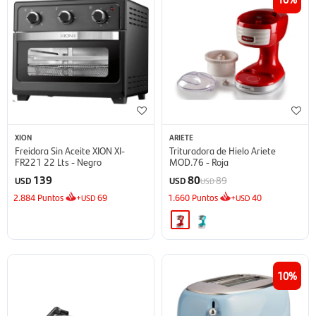
XION
ARIETE
Freidora Sin Aceite XION XI-
Trituradora de Hielo Ariete
FR221 22 Lts - Negro
MOD.76 - Roja
139
80
89
USD
USD
USD
2.884
Puntos
+
69
1.660
Puntos
+
40
USD
USD
10