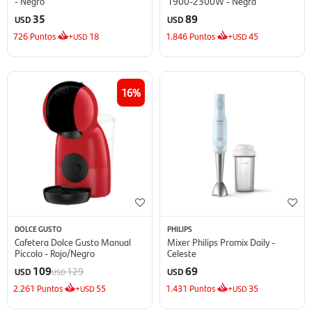
- Negro
1900-2300W - Negra
35
89
USD
USD
726
Puntos
+
18
1.846
Puntos
+
45
USD
USD
16
DOLCE GUSTO
PHILIPS
Cafetera Dolce Gusto Manual
Mixer Philips Promix Daily -
Piccolo - Rojo/Negro
Celeste
109
69
129
USD
USD
USD
2.261
Puntos
+
55
1.431
Puntos
+
35
USD
USD