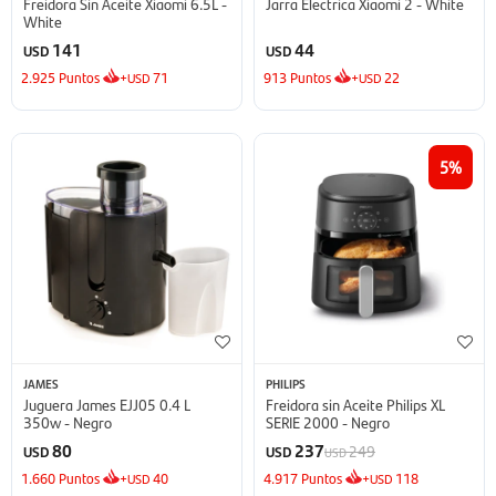
Freidora Sin Aceite Xiaomi 6.5L -
Jarra Electrica Xiaomi 2 - White
White
141
44
USD
USD
2.925
Puntos
+
71
913
Puntos
+
22
USD
USD
5
JAMES
PHILIPS
Juguera James EJJ05 0.4 L
Freidora sin Aceite Philips XL
350w - Negro
SERIE 2000 - Negro
80
237
249
USD
USD
USD
1.660
Puntos
+
40
4.917
Puntos
+
118
USD
USD