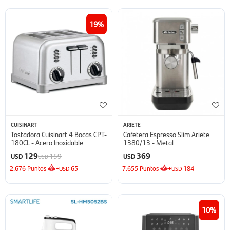
19
CUISINART
ARIETE
Tostadora Cuisinart 4 Bocas CPT-
Cafetera Espresso Slim Ariete
180CL - Acero Inoxidable
1380/13 - Metal
129
369
159
USD
USD
USD
2.676
Puntos
+
65
7.655
Puntos
+
184
USD
USD
10