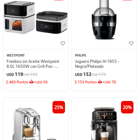
WESTPOINT
PHILIPS
Freidora sin Aceite Westpoint
Juguera Philips Hr1855 -
8.0L 1650W con Grill Pan -
Negra/Plateada
Negra/Blanca
119
152
159
179
USD
USD
USD
USD
2.469
Puntos
+
59
3.153
Puntos
+
76
USD
USD
25
20