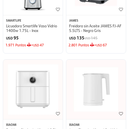
SMARTLIFE
JAMES
Licuadora Smartlife Vaso Vidrio
Freidora sin Aceite JAMES FJ-AF
1400w 1.75L - Inox
5.5LTS - Negro Gris
95
135
145
USD
USD
USD
1.971
Puntos
+
47
2.801
Puntos
+
67
USD
USD
XIAOMI
XIAOMI