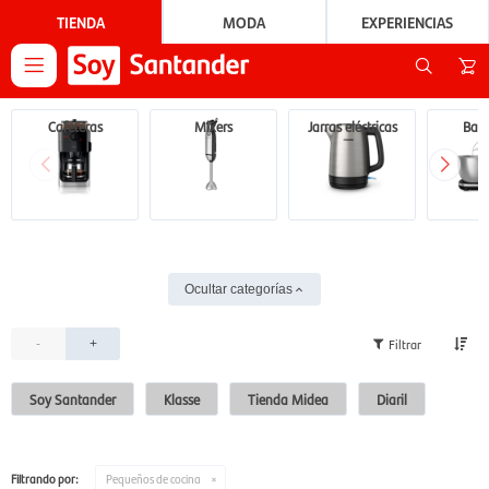
TIENDA
MODA
EXPERIENCIAS

Cafeteras
Mixers
Jarras eléctricas
Bati
Ocultar categorías
-
+
Soy Santander
Klasse
Tienda Midea
Diaril
Filtrando por:
Pequeños de cocina