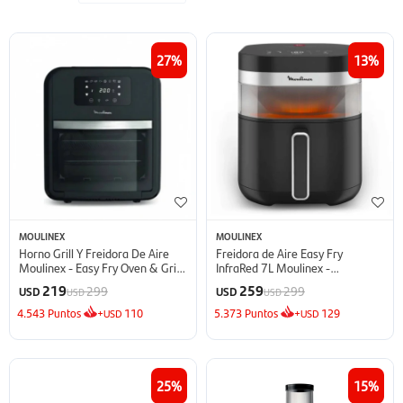
27
13
MOULINEX
MOULINEX
Horno Grill Y Freidora De Aire
Freidora de Aire Easy Fry
Moulinex - Easy Fry Oven & Grill
InfraRed 7L Moulinex -
9 Funciones - 8 Programas -
EZ8328F0
219
259
299
299
USD
USD
USD
USD
Easy Fry Oven & Grill
4.543
Puntos
+
110
5.373
Puntos
+
129
USD
USD
25
15