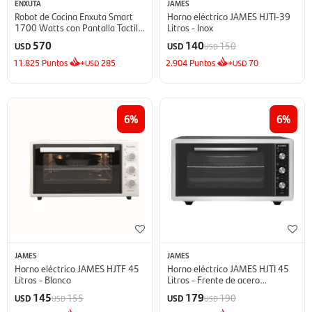
ENXUTA
JAMES
Robot de Cocina Enxuta Smart
Horno eléctrico JAMES HJTI-39
1700 Watts con Pantalla Tactil a
Litros - Inox
Color - 3 Lts
570
140
150
USD
USD
USD
11.825
Puntos
+
285
2.904
Puntos
+
70
USD
USD
6
6
JAMES
JAMES
Horno eléctrico JAMES HJTF 45
Horno eléctrico JAMES HJTI 45
Litros - Blanco
Litros - Frente de acero
inoxidable
145
179
155
190
USD
USD
USD
USD