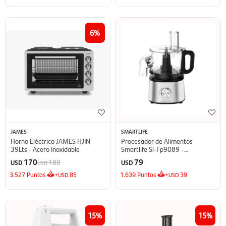
6
JAMES
SMARTLIFE
Horno Eléctrico JAMES HJIN
Procesador de Alimentos
39Lts - Acero Inoxidable
Smartlife Sl-Fp9089 -
Gris/Negro
170
79
180
USD
USD
USD
3.527
Puntos
+
85
1.639
Puntos
+
39
USD
USD
15
15