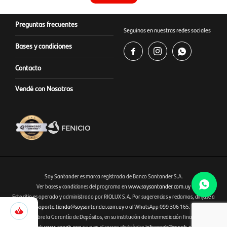
Preguntas frecuentes
Seguinos en nuestras redes sociales
Bases y condiciones



Contacto
Vendé con Nosotros
Soy Santander es marca registrada de Banco Santander S.A.
Ver bases y condiciones del programa en
www.soysantander.com.uy
Este sitio es operado y administrado por RIOLUX S.A. Por sugerencias y reclamos, diríjase a
Fenicio eCommerce Uruguay
809
soporte.tienda@soysantander.com.uy
o al WhatsApp 099 306 165.
Selecciona
Infórmese sobre la Garantía de Depósitos, en su institución de intermediación financiera, en el
Cerrar
la
sitio web
www.copab.org.uy
o en el correo electrónico
infocopab@copab.org.uy