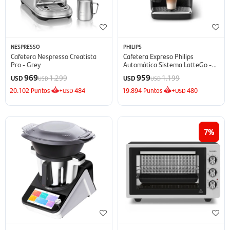
NESPRESSO
PHILIPS
Cafetera Nespresso Creatista
Cafetera Expreso Philips
Pro - Grey
Automática Sistema LatteGo -
Negro
969
959
1.299
1.199
USD
USD
USD
USD
20.102
Puntos
+
484
19.894
Puntos
+
480
USD
USD
7