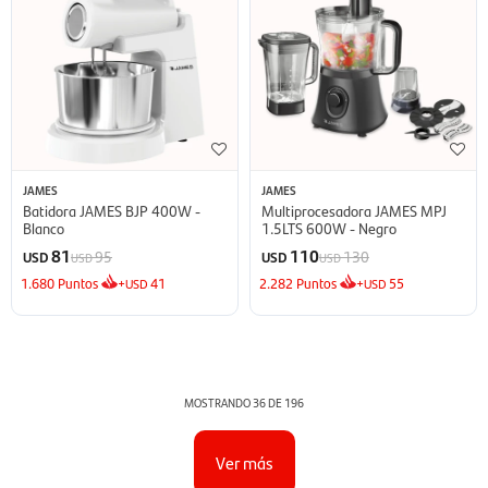
JAMES
JAMES
Batidora JAMES BJP 400W -
Multiprocesadora JAMES MPJ
Blanco
1.5LTS 600W - Negro
81
110
95
130
USD
USD
USD
USD
1.680
Puntos
+
41
2.282
Puntos
+
55
USD
USD
MOSTRANDO
36
DE
196
Ver más