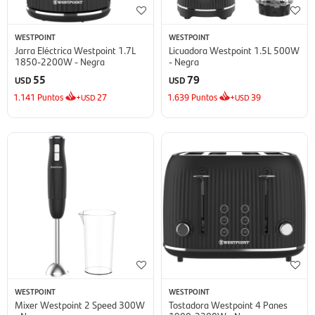
WESTPOINT
WESTPOINT
Jarra Eléctrica Westpoint 1.7L
Licuadora Westpoint 1.5L 500W
1850-2200W - Negra
- Negra
55
79
USD
USD
1.141
Puntos
+
27
1.639
Puntos
+
39
USD
USD
WESTPOINT
WESTPOINT
Mixer Westpoint 2 Speed 300W
Tostadora Westpoint 4 Panes