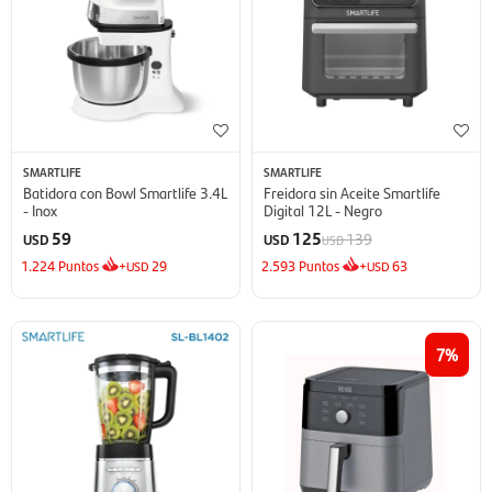
SMARTLIFE
SMARTLIFE
Batidora con Bowl Smartlife 3.4L
Freidora sin Aceite Smartlife
- Inox
Digital 12L - Negro
59
125
139
USD
USD
USD
1.224
Puntos
+
29
2.593
Puntos
+
63
USD
USD
7