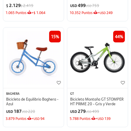
Fucsia/Turquesa
2.129
499
2.419
759
$
USD
$
USD
1.065
Puntos
+
1.064
10.352
Puntos
+
249
$
USD
15
44
BAGHERA
GT
Bicicleta de Equilibrio Baghera -
Bicicleta Montaña GT STOMPER
Azul
HT PRIME 20 - Gris y Verde
187
279
220
499
USD
USD
USD
USD
3.879
Puntos
+
94
5.788
Puntos
+
139
USD
USD