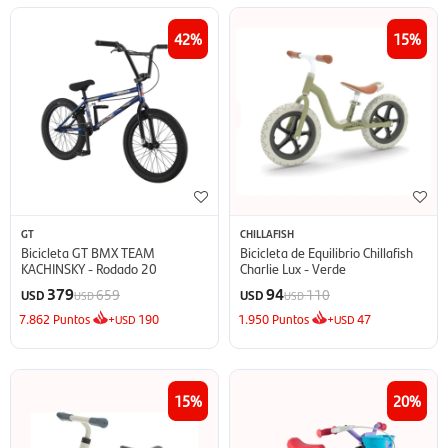
42
15
GT
CHILLAFISH
Bicicleta GT BMX TEAM
Bicicleta de Equilibrio Chillafish
KACHINSKY - Rodado 20
Charlie Lux - Verde
379
94
659
110
USD
USD
USD
USD
7.862
Puntos
+
190
1.950
Puntos
+
47
USD
USD
15
20