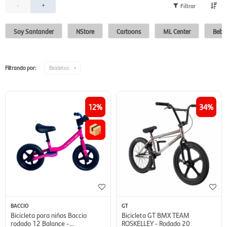
-
+
Soy Santander
NStore
Cartoons
ML Center
Bebes
Filtrando por:
Bicicletas
12
34
BACCIO
GT
Bicicleta para niños Baccio
Bicicleta GT BMX TEAM
rodado 12 Balance -
ROSKELLEY - Rodado 20