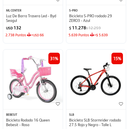
ML CENTER
S-PRO
Luz De Barra Trasera Led - Byd
Bicicleta S-PRO rodado 29
Seagul
ZERO3 - Azul
132
11.278
12.259
USD
$
$
2.738
Puntos
+
66
5.639
Puntos
+
5.639
USD
$
31
15
BEBESIT
SLB
Bicicleta Rodado 16 Queen
Bicicleta SLB Stormrider rodado
Bebesit - Rosa
27.5 Rojo y Negro - Talle L