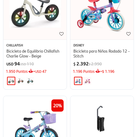
CHILLAFISH
DISNEY
Bicicleta de Equilibrio Chillafish
Bicicleta para Niños Rodado 12 -
Charlie Glow - Beige
Stitch
94
2.392
110
2.990
USD
$
USD
$
1.950
Puntos
+
47
1.196
Puntos
+
1.196
USD
$
20