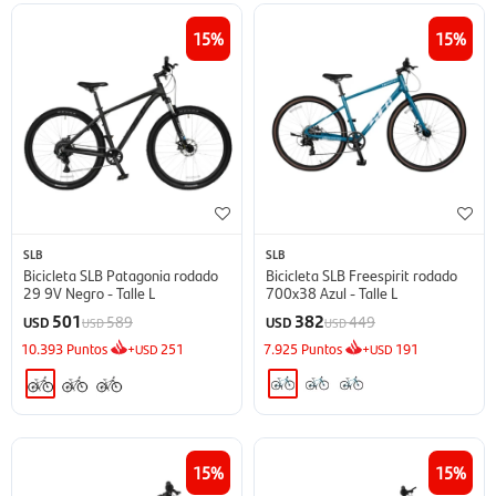
15
15
SLB
SLB
Bicicleta SLB Patagonia rodado
Bicicleta SLB Freespirit rodado
29 9V Negro - Talle L
700x38 Azul - Talle L
501
382
589
449
USD
USD
USD
USD
10.393
Puntos
+
251
7.925
Puntos
+
191
USD
USD
15
15