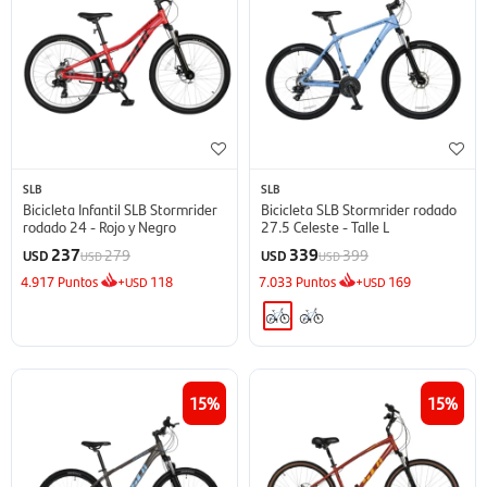
SLB
SLB
Bicicleta Infantil SLB Stormrider
Bicicleta SLB Stormrider rodado
rodado 24 - Rojo y Negro
27.5 Celeste - Talle L
237
339
279
399
USD
USD
USD
USD
4.917
Puntos
+
118
7.033
Puntos
+
169
USD
USD
15
15