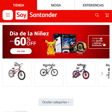
TIENDA
MODA
EXPERIENCIAS

Bmx
Montaña
Niños
Repu
Ocultar categorías