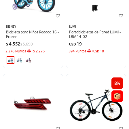
DISNEY
LUMI
Bicicleta para Niños Rodado 16 -
Portabicicletas de Pared LUMI -
Frozen
LBM14-02
4.552
19
5.690
$
USD
$
2.276
Puntos
+
2.276
394
Puntos
+
10
$
USD
8