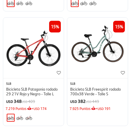
15
15
SLB
SLB
Bicicleta SLB Patagonia rodado
Bicicleta SLB Freespirit rodado
29 21V Rojo y Negro - Talle L
700x38 Verde - Talle S
348
382
409
449
USD
USD
USD
USD
7.219
Puntos
+
174
7.925
Puntos
+
191
USD
USD