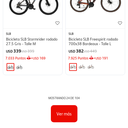
SLB
SLB
Bicicleta SLB Stormrider rodado
Bicicleta SLB Freespirit rodado
27.5 Gris - Talle M
700x38 Bordeaux - Talle L
339
382
399
449
USD
USD
USD
USD
7.033
Puntos
+
169
7.925
Puntos
+
191
USD
USD
MOSTRANDO
24
DE
104
Ver más