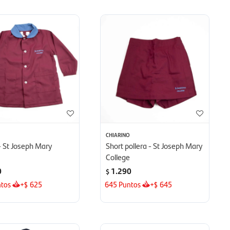
O
CHIARINO
- St Joseph Mary
Short pollera - St Joseph Mary
e
College
0
1.290
$
tos
+
625
645
Puntos
+
645
$
$