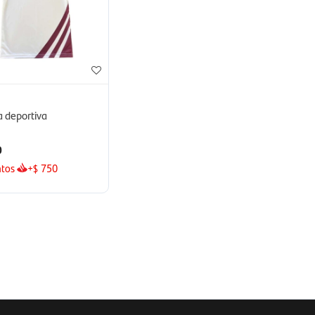
O
 deportiva
0
tos
+
750
$