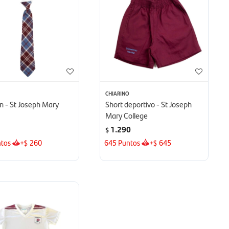
O
CHIARINO
n - St Joseph Mary
Short deportivo - St Joseph
e
Mary College
1.290
$
tos
+
260
645
Puntos
+
645
$
$