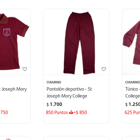
CHIARINO
CHIARIN
t Joseph Mary
Pantalón deportivo - St
Túnica 
Joseph Mary College
Colleg
1.700
1.25
$
$
750
850
Puntos
+
850
625
Pun
$