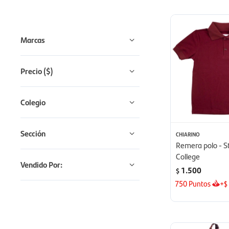
Marcas
Precio
($)
Colegio
Sección
CHIARINO
Remera polo - S
College
Vendido Por:
1.500
$
750
Puntos
+
$