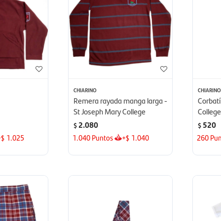
CHIARINO
CHIARIN
Remera rayada manga larga -
Corbatí
St Joseph Mary College
Colleg
2.080
520
$
$
+
1.025
1.040
Puntos
+
1.040
260
Pun
$
$