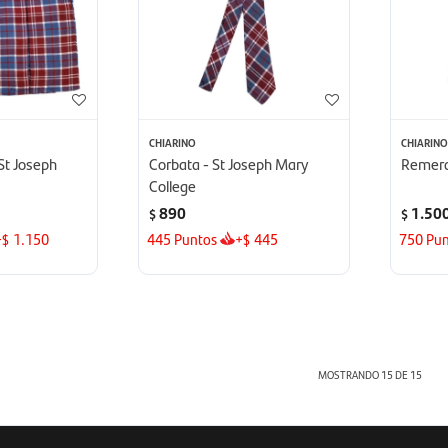
CHIARINO
CHIARIN
 St Joseph
Corbata - St Joseph Mary
Remera
College
890
1.50
$
$
+
1.150
445
Puntos
+
445
750
Pun
$
$
MOSTRANDO
15
DE
15