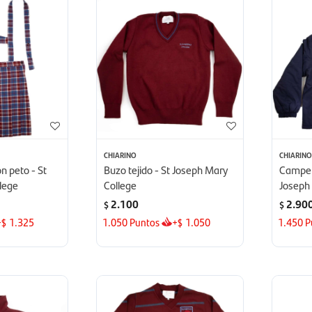
CHIARINO
CHIARIN
n peto - St
Buzo tejido - St Joseph Mary
Campera
lege
College
Joseph
2.100
2.90
$
$
+
1.325
1.050
Puntos
+
1.050
1.450
P
$
$