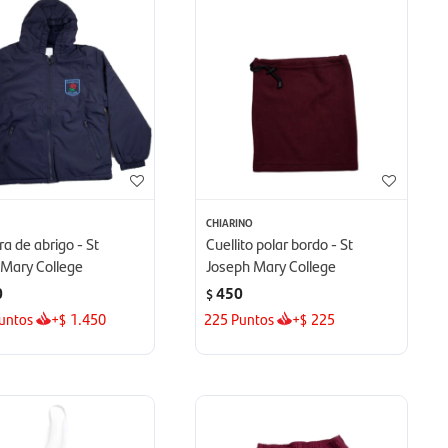
O
CHIARINO
 de abrigo - St
Cuellito polar bordo - St
 Mary College
Joseph Mary College
0
450
$
untos
+
1.450
225
Puntos
+
225
$
$