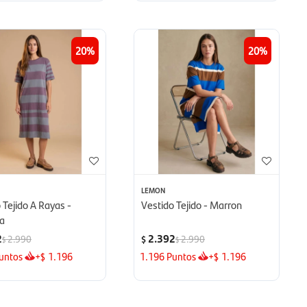
20
20
LEMON
 Tejido A Rayas -
Vestido Tejido - Marron
a
2
2.392
2.990
2.990
$
$
$
untos
+
1.196
1.196
Puntos
+
1.196
$
$