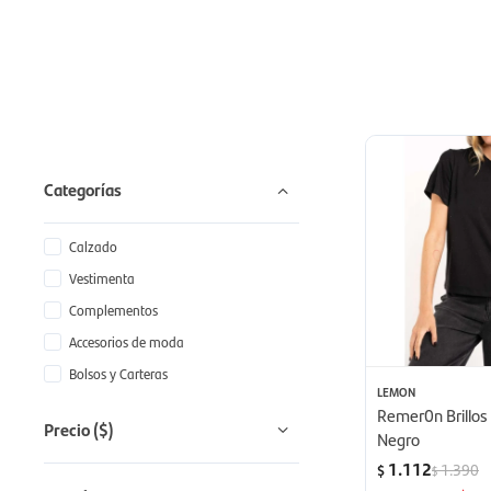
Categorías
Calzado
Vestimenta
Complementos
Accesorios de moda
Bolsos y Carteras
LEMON
Remer0n Brillos 
Precio
($)
Negro
1.112
1.390
$
$