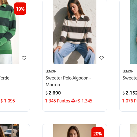
19
LEMON
LEMON
Verde
Sweater Polo Algodon -
Sweate
Marron
2.690
2.15
$
$
+
1.095
1.345
Puntos
+
1.345
1.076
P
$
$
20