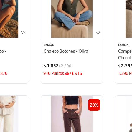
LEMON
LEMON
do -
Chaleco Botones - Oliva
Camper
Chocol
1.832
2.79
2.290
$
$
$
876
916
Puntos
+
916
1.396
P
$
20