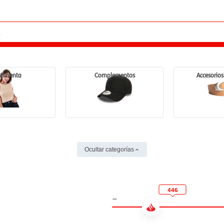
stimenta
Complementos
Accesorio
Ocultar categorías
446
-