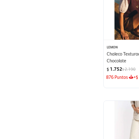
LEMON
Chaleco Textura
Chocolate
1.752
2.190
$
$
876
Puntos
+
$