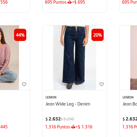
556
695
Puntos
+
695
695
Pun
$
44
20
LEMON
LEMON
Jean Wide Leg - Denim
Jean Ba
2.632
2.63
3.290
$
$
$
445
1.316
Puntos
+
1.316
1.316
P
$