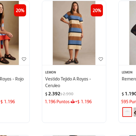
20
20
LEMON
LEMON
 Rayas - Rojo
Vestido Tejido A Rayas -
Remera
Ceruleo
2.392
1.19
2.990
$
$
$
+
1.196
1.196
Puntos
+
1.196
595
Pun
$
$