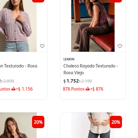
LEMON
an Texturado - Rosa
Chaleco Rayado Texturado -
Rosa Viejo
2
1.752
2.890
2.190
$
$
$
untos
+
1.156
876
Puntos
+
876
$
$
20
20