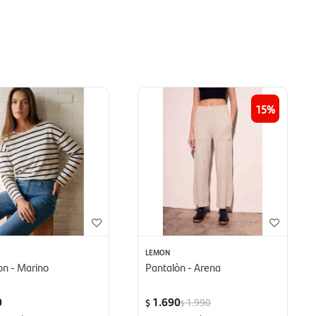
15
LEMON
n - Marino
Pantalòn - Arena
0
1.690
1.990
$
$