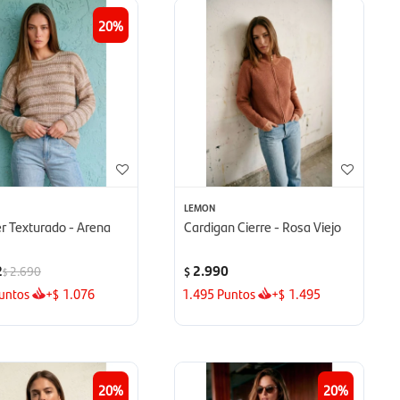
20
LEMON
r Texturado - Arena
Cardigan Cierre - Rosa Viejo
2
2.990
2.690
$
$
untos
+
1.076
1.495
Puntos
+
1.495
$
$
20
20