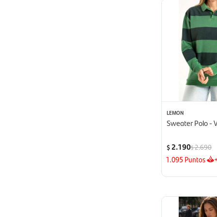
LEMON
Sweater Polo - 
2.190
2.690
$
$
1.095
Puntos