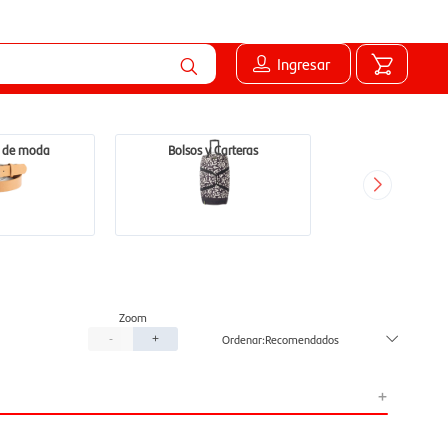
Ingresar
s de moda
Bolsos y Carteras
Recomendados
-
+
+