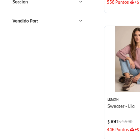
Sección
556
Puntos
+
$
Vendido Por:
LEMON
Sweater - Lila
891
1.590
$
$
446
Puntos
+
$