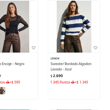
LEMON
 Encaje - Negro
Sweater Bordado Algodon
Lavado - Azul
0
2.690
$
tos
+
595
1.345
Puntos
+
1.345
$
$