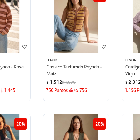
LEMON
LEMON
yado - Rosa
Chaleco Texturado Rayado -
Cardig
Maíz
Viejo
1.512
2.31
1.890
$
$
$
+
1.445
756
Puntos
+
756
1.156
P
$
$
20
20