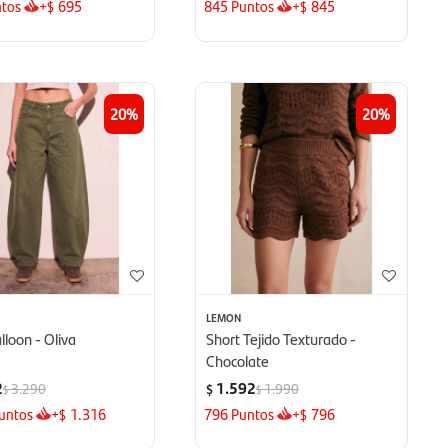
tos
+
695
845
Puntos
+
845
$
$
20
20
LEMON
lloon - Oliva
Short Tejido Texturado -
Chocolate
2
1.592
3.290
1.990
$
$
$
untos
+
1.316
796
Puntos
+
796
$
$