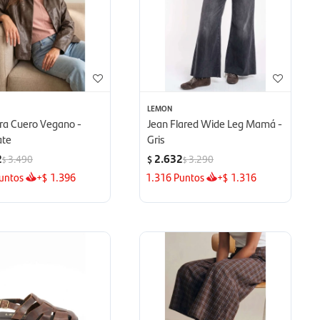
LEMON
a Cuero Vegano -
Jean Flared Wide Leg Mamá -
ate
Gris
2
2.632
3.490
3.290
$
$
$
untos
+
1.396
1.316
Puntos
+
1.316
$
$