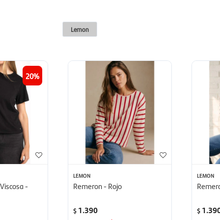
Lemon
20
LEMON
LEMON
Viscosa -
Remeron - Rojo
Remero
1.390
1.39
$
$