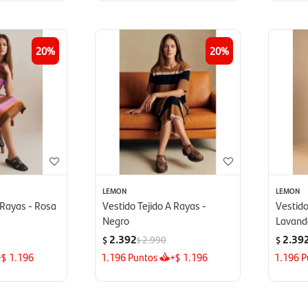
20
20
LEMON
LEMON
 Rayas - Rosa
Vestido Tejido A Rayas -
Vestido
Negro
Lavand
2.392
2.39
2.990
$
$
$
+
1.196
1.196
Puntos
+
1.196
1.196
P
$
$