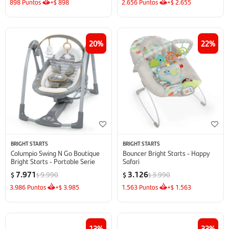
898
Puntos
+
898
2.656
Puntos
+
2.655
$
$
20
22
BRIGHT STARTS
BRIGHT STARTS
Columpio Swing N Go Boutique
Bouncer Bright Starts - Happy
Bright Starts - Portable Serie
Safari
7.971
3.126
9.990
3.990
$
$
$
$
3.986
Puntos
+
3.985
1.563
Puntos
+
1.563
$
$
13
33