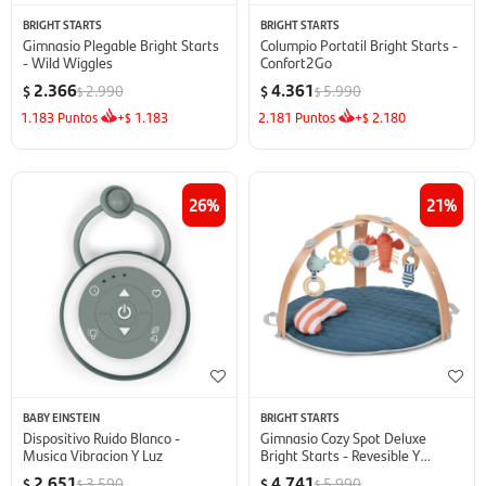
BRIGHT STARTS
BRIGHT STARTS
Gimnasio Plegable Bright Starts
Columpio Portatil Bright Starts -
- Wild Wiggles
Confort2Go
2.366
4.361
2.990
5.990
$
$
$
$
1.183
Puntos
+
1.183
2.181
Puntos
+
2.180
$
$
26
21
BABY EINSTEIN
BRIGHT STARTS
Dispositivo Ruido Blanco -
Gimnasio Cozy Spot Deluxe
Musica Vibracion Y Luz
Bright Starts - Revesible Y
Brazos De Madera
2.651
4.741
3.590
5.990
$
$
$
$