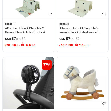
BEBESIT
BEBESIT
Alfombra Infantil Plegable Y
Alfombra Infantil Plegable Y
Reversible - Antideslizante A
Reversible - Antideslizante B
37
37
52
52
USD
USD
USD
USD
768
Puntos
+
18
768
Puntos
+
18
USD
USD
37