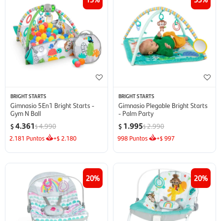
BRIGHT STARTS
BRIGHT STARTS
Gimnasio 5En1 Bright Starts -
Gimnasio Plegable Bright Starts
Gym N Ball
- Palm Party
4.361
1.995
4.990
2.990
$
$
$
$
2.181
Puntos
+
2.180
998
Puntos
+
997
$
$
20
20