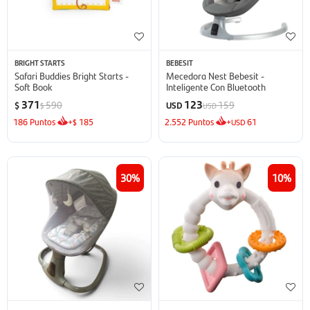
BRIGHT STARTS
BEBESIT
Safari Buddies Bright Starts -
Mecedora Nest Bebesit -
Soft Book
Inteligente Con Bluetooth
371
123
590
159
$
USD
$
USD
186
Puntos
+
185
2.552
Puntos
+
61
$
USD
30
10