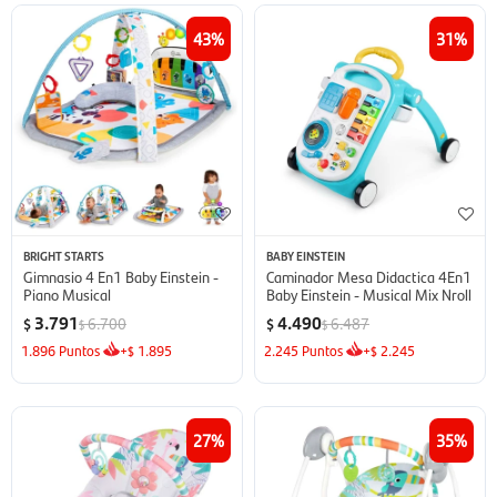
43
31
BRIGHT STARTS
BABY EINSTEIN
Gimnasio 4 En1 Baby Einstein -
Caminador Mesa Didactica 4En1
Piano Musical
Baby Einstein - Musical Mix Nroll
3.791
4.490
6.700
6.487
$
$
$
$
1.896
Puntos
+
1.895
2.245
Puntos
+
2.245
$
$
27
35