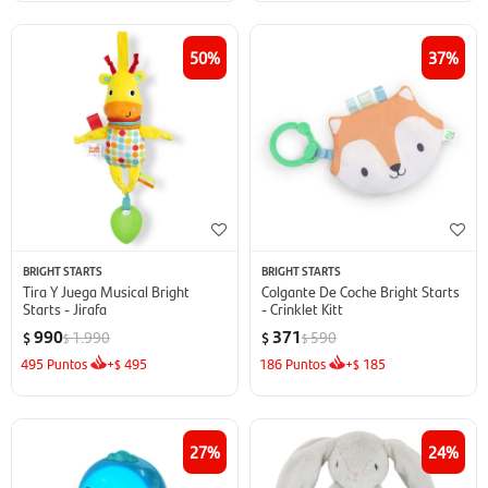
50
37
BRIGHT STARTS
BRIGHT STARTS
Tira Y Juega Musical Bright
Colgante De Coche Bright Starts
Starts - Jirafa
- Crinklet Kitt
990
371
1.990
590
$
$
$
$
495
Puntos
+
495
186
Puntos
+
185
$
$
27
24