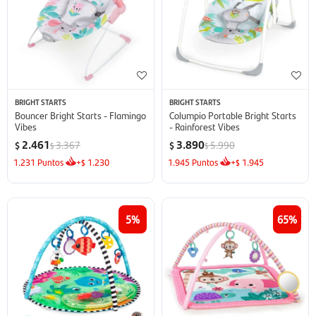
BRIGHT STARTS
BRIGHT STARTS
Bouncer Bright Starts - Flamingo
Columpio Portable Bright Starts
Vibes
- Rainforest Vibes
2.461
3.890
3.367
5.990
$
$
$
$
1.231
Puntos
+
1.230
1.945
Puntos
+
1.945
$
$
5
65