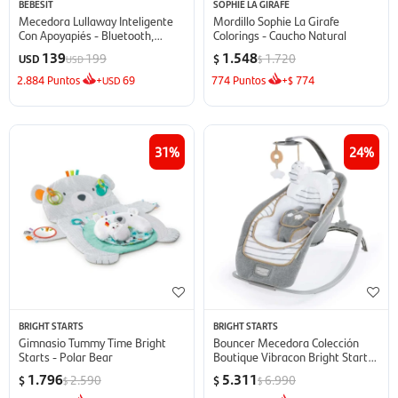
BEBESIT
SOPHIE LA GIRAFE
Mecedora Lullaway Inteligente
Mordillo Sophie La Girafe
Con Apoyapiés - Bluetooth,
Colorings - Caucho Natural
Música Y Capota
139
1.548
199
1.720
USD
$
USD
$
2.884
Puntos
+
69
774
Puntos
+
774
USD
$
31
24
BRIGHT STARTS
BRIGHT STARTS
Gimnasio Tummy Time Bright
Bouncer Mecedora Colección
Starts - Polar Bear
Boutique Vibracon Bright Starts
- Musica Y Sonidos
1.796
5.311
2.590
6.990
$
$
$
$