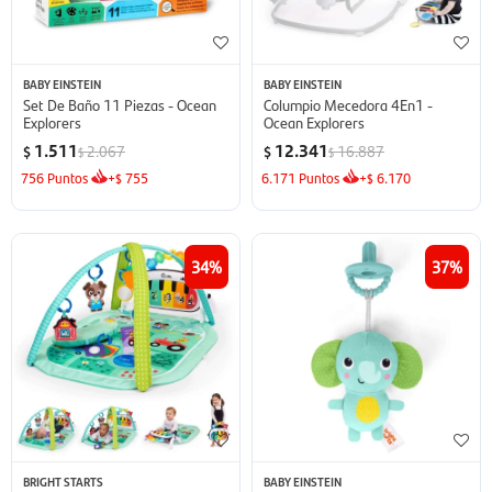
BABY EINSTEIN
BABY EINSTEIN
Set De Baño 11 Piezas - Ocean
Columpio Mecedora 4En1 -
Explorers
Ocean Explorers
1.511
12.341
2.067
16.887
$
$
$
$
756
Puntos
+
755
6.171
Puntos
+
6.170
$
$
34
37
BRIGHT STARTS
BABY EINSTEIN