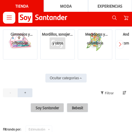
TIENDA
MODA
EXPERIENCIAS

Gimnasios y
Mordillos, sonajeros
Mecedoras y
Andad
alfombras
y otros
columpios
camin
Ocultar categorías
-
+
Soy Santander
Bebesit
Filtrando por:
Estimulación