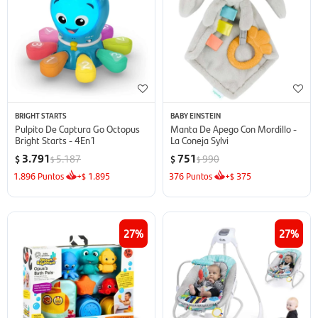
BRIGHT STARTS
BABY EINSTEIN
Pulpito De Captura Go Octopus
Manta De Apego Con Mordillo -
Bright Starts - 4En1
La Coneja Sylvi
3.791
751
5.187
990
$
$
$
$
1.896
Puntos
+
1.895
376
Puntos
+
375
$
$
27
27