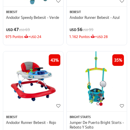
BEBESIT
BEBESIT
Andador Speedy Bebesit - Verde
Andador Runner Bebesit - Azul
47
56
69
99
USD
USD
USD
USD
975
Puntos
+
24
1.162
Puntos
+
28
USD
USD
43
35
BEBESIT
BRIGHT STARTS
Andador Runner Bebesit - Rojo
Jumper De Puerta Bright Starts -
Rebota Y Salta