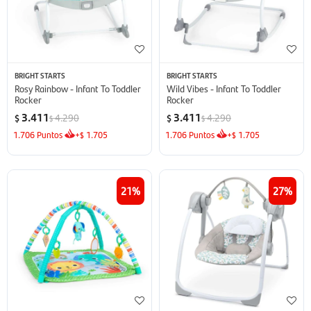
BRIGHT STARTS
BRIGHT STARTS
Rosy Rainbow - Infant To Toddler
Wild Vibes - Infant To Toddler
Rocker
Rocker
3.411
3.411
4.290
4.290
$
$
$
$
1.706
Puntos
+
1.705
1.706
Puntos
+
1.705
$
$
21
27