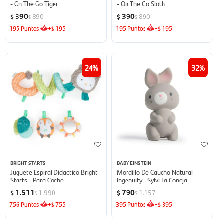
- On The Go Tiger
- On The Go Sloth
390
390
890
890
$
$
$
$
195
Puntos
+
195
195
Puntos
+
195
$
$
24
32
BRIGHT STARTS
BABY EINSTEIN
Juguete Espiral Didactico Bright
Mordillo De Caucho Natural
Starts - Para Coche
Ingenuity - Sylvi La Coneja
1.511
790
1.990
1.157
$
$
$
$
756
Puntos
+
755
395
Puntos
+
395
$
$