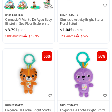
BABY EINSTEIN
BRIGHT STARTS
Gimnasio Y Manta De Agua Baby
Gimnasio Activity Bright Starts -
Einstein - Sea Floor Explorers
Floral Safari
2En1
3.791
1.045
3.990
2.970
$
$
$
$
1.896
Puntos
+
1.895
523
Puntos
+
522
$
$
56
56
BRIGHT STARTS
BRIGHT STARTS
Colgante De Coche Bright Starts
Colgante De Coche Bright Starts