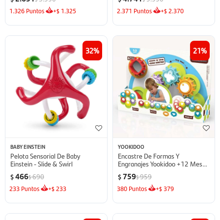
1.326
Puntos
+
1.325
2.371
Puntos
+
2.370
$
$
32
21
BABY EINSTEIN
YOOKIDOO
Pelota Sensorial De Baby
Encastre De Formas Y
Einstein - Slide & Swirl
Engranajes Yookidoo +12 Meses
- Shape N Spin
466
759
690
959
$
$
$
$
233
Puntos
+
233
380
Puntos
+
379
$
$