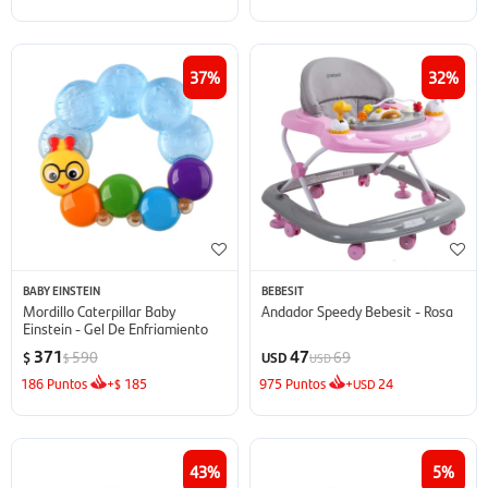
37
32
BABY EINSTEIN
BEBESIT
Mordillo Caterpillar Baby
Andador Speedy Bebesit - Rosa
Einstein - Gel De Enfriamiento
371
47
590
69
$
USD
$
USD
186
Puntos
+
185
975
Puntos
+
24
$
USD
43
5