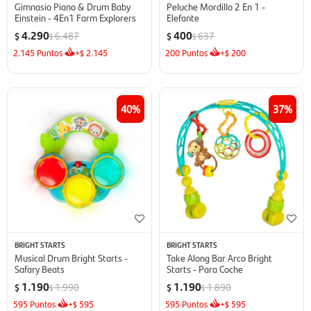
Gimnasio Piano & Drum Baby
Peluche Mordillo 2 En 1 -
Einstein - 4En1 Farm Explorers
Elefante
4.290
400
6.487
637
$
$
$
$
2.145
Puntos
+
2.145
200
Puntos
+
200
$
$
40
37
BRIGHT STARTS
BRIGHT STARTS
Musical Drum Bright Starts -
Take Along Bar Arco Bright
Safary Beats
Starts - Para Coche
1.190
1.190
1.990
1.890
$
$
$
$
595
Puntos
+
595
595
Puntos
+
595
$
$