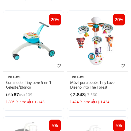
20
20
TINY LOVE
TINY LOVE
Caminador Tiny Love 5 en 1 -
Móvil para bebés Tiny Love -
Celeste/Blanco
Diseño Into The Forest
87
2.848
109
3.560
USD
$
USD
$
1.805
Puntos
+
43
1.424
Puntos
+
1.424
USD
$
5
5