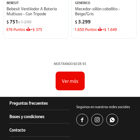
BEBESIT
GENERICO
Bebesit Ventilador A Bateria
Mecedor-sillón caballito -
Multiuso - Con Tripode
Beige/Gris
751
3.299
1.200
$
$
$
376
Puntos
+
375
1.650
Puntos
+
1.649
$
$
MOSTRANDO
60
DE
65
Ver más
Preguntas frecuentes
Seguinos en nuestras redes sociales
Bases y condiciones



Contacto