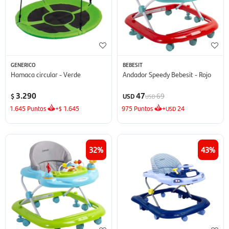
GENERICO
BEBESIT
Hamaca circular - Verde
Andador Speedy Bebesit - Rojo
3.290
47
69
$
USD
USD
1.645
Puntos
+
1.645
975
Puntos
+
24
$
USD
32
43