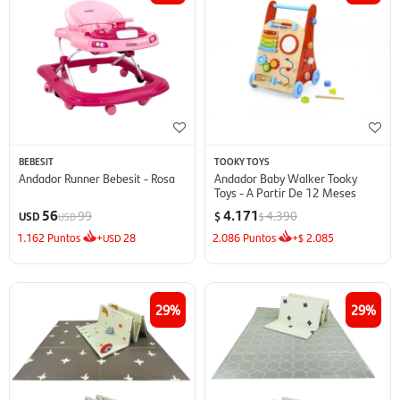
BEBESIT
TOOKY TOYS
Andador Runner Bebesit - Rosa
Andador Baby Walker Tooky
Toys - A Partir De 12 Meses
56
4.171
99
4.390
USD
$
USD
$
1.162
Puntos
+
28
2.086
Puntos
+
2.085
USD
$
29
29