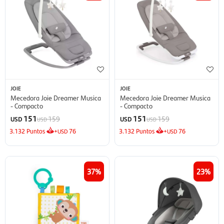
JOIE
JOIE
Mecedora Joie Dreamer Musica
Mecedora Joie Dreamer Musica
- Compacto
- Compacto
151
151
159
159
USD
USD
USD
USD
3.132
Puntos
+
76
3.132
Puntos
+
76
USD
USD
37
23