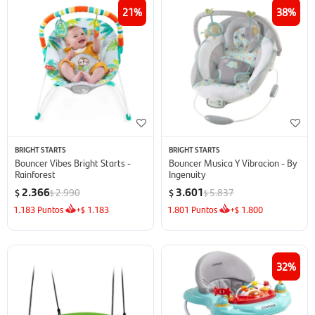
21
38
BRIGHT STARTS
BRIGHT STARTS
Bouncer Vibes Bright Starts -
Bouncer Musica Y Vibracion - By
Rainforest
Ingenuity
2.366
3.601
2.990
5.837
$
$
$
$
1.183
Puntos
+
1.183
1.801
Puntos
+
1.800
$
$
32