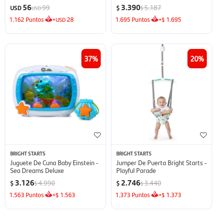
56
3.390
99
5.187
USD
$
USD
$
1.162
Puntos
+
28
1.695
Puntos
+
1.695
USD
$
37
20
BRIGHT STARTS
BRIGHT STARTS
Juguete De Cuna Baby Einstein -
Jumper De Puerta Bright Starts -
Sea Dreams Deluxe
Playful Parade
3.126
2.746
4.990
3.440
$
$
$
$
1.563
Puntos
+
1.563
1.373
Puntos
+
1.373
$
$