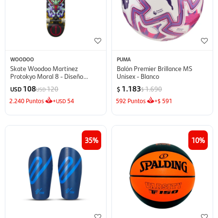
WOODOO
PUMA
Skate Woodoo Martinez
Balón Premier Brillance MS
Protokyo Moral 8 - Diseño
Unisex - Blanco
Dragón
108
1.183
120
1.690
USD
$
USD
$
2.240
Puntos
+
54
592
Puntos
+
591
USD
$
35
10