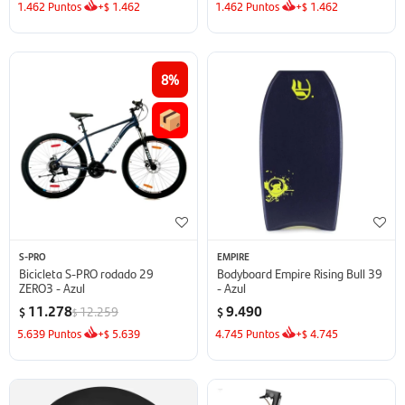
1.462
Puntos
+
1.462
1.462
Puntos
+
1.462
$
$
8
S-PRO
EMPIRE
Bicicleta S-PRO rodado 29
Bodyboard Empire Rising Bull 39
ZERO3 - Azul
- Azul
11.278
9.490
12.259
$
$
$
5.639
Puntos
+
5.639
4.745
Puntos
+
4.745
$
$