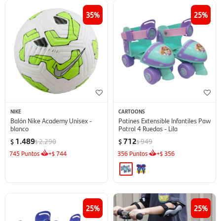
35
25
NIKE
CARTOONS
Balón Nike Academy Unisex -
Patines Extensible Infantiles Paw
blanco
Patrol 4 Ruedas - Lila
1.489
712
2.290
949
$
$
$
$
745
Puntos
+
744
356
Puntos
+
356
$
$
25
25