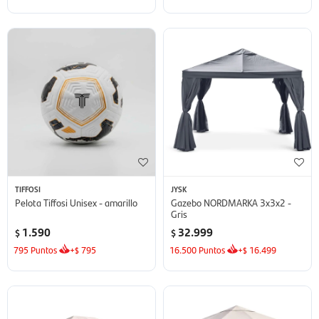
TIFFOSI
JYSK
Pelota Tiffosi Unisex - amarillo
Gazebo NORDMARKA 3x3x2 -
Gris
1.590
32.999
$
$
795
Puntos
+
795
16.500
Puntos
+
16.499
$
$