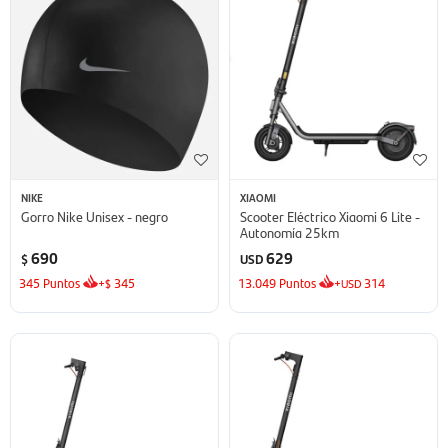
NIKE
XIAOMI
Gorro Nike Unisex - negro
Scooter Eléctrico Xiaomi 6 Lite -
Autonomía 25km
690
629
$
USD
345
Puntos
+
345
13.049
Puntos
+
314
$
USD