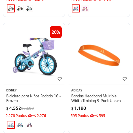
20
DISNEY
ADIDAS
Bicicleta para Niños Rodado 16 -
Bandas Headband Multiple
Frozen
Width Training 3-Pack Unisex -
Naranja
4.552
1.190
5.690
$
$
$
2.276
Puntos
+
2.276
595
Puntos
+
595
$
$