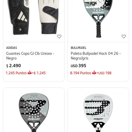
ADIDAS
BULLPADEL
Guantes Copa Gl Clb Unisex -
Paleta Bullpadel Hack 04 26 -
Negro
Negro/gris
2.490
395
$
USD
1.245
Puntos
+
1.245
8.194
Puntos
+
198
$
USD