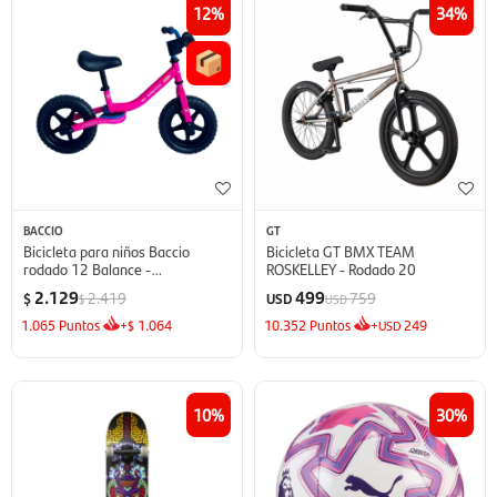
12
34
BACCIO
GT
Bicicleta para niños Baccio
Bicicleta GT BMX TEAM
rodado 12 Balance -
ROSKELLEY - Rodado 20
Fucsia/Turquesa
2.129
499
2.419
759
$
USD
$
USD
1.065
Puntos
+
1.064
10.352
Puntos
+
249
$
USD
10
30