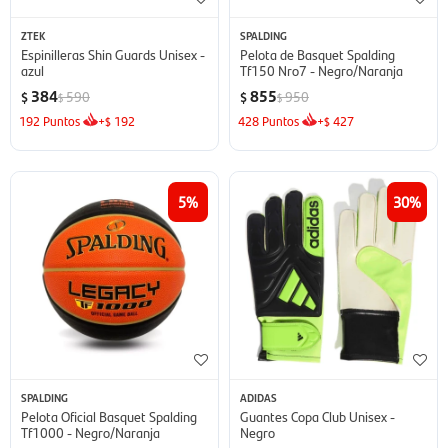
ZTEK
SPALDING
Espinilleras Shin Guards Unisex -
Pelota de Basquet Spalding
azul
Tf150 Nro7 - Negro/Naranja
384
855
590
950
$
$
$
$
192
Puntos
+
192
428
Puntos
+
427
$
$
5
30
SPALDING
ADIDAS
Pelota Oficial Basquet Spalding
Guantes Copa Club Unisex -
Tf1000 - Negro/Naranja
Negro