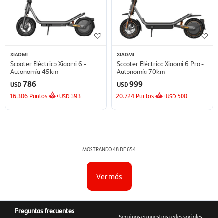
XIAOMI
XIAOMI
Scooter Eléctrico Xiaomi 6 -
Scooter Eléctrico Xiaomi 6 Pro -
Autonomía 45km
Autonomía 70km
786
999
USD
USD
16.306
Puntos
+
393
20.724
Puntos
+
500
USD
USD
MOSTRANDO
48
DE
654
Ver más
Preguntas frecuentes
Seguinos en nuestras redes sociales