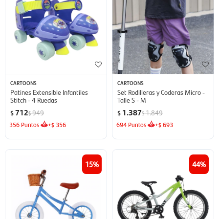
CARTOONS
CARTOONS
Patines Extensible Infantiles
Set Rodilleras y Coderas Micro -
Stitch - 4 Ruedas
Talle S - M
712
1.387
949
1.849
$
$
$
$
356
Puntos
+
356
694
Puntos
+
693
$
$
15
44