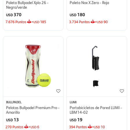
Paleta Bullpadel Xplo 26 -
Paleta Nox X Zero - Roja
Negro/verde
370
180
USD
USD
7.676
Puntos
+
185
3.734
Puntos
+
90
USD
USD
BULLPADEL
LUMI
Pelotas Bullpadel Premium Pro -
Portabicicletas de Pared LUMI -
Amarillo
LBM14-02
13
19
USD
USD
270
Puntos
+
6
394
Puntos
+
10
USD
USD