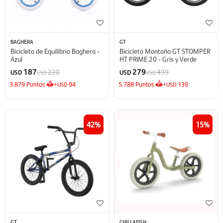
BAGHERA
GT
Bicicleta de Equilibrio Baghera -
Bicicleta Montaña GT STOMPER
Azul
HT PRIME 20 - Gris y Verde
187
279
220
499
USD
USD
USD
USD
3.879
Puntos
+
94
5.788
Puntos
+
139
USD
USD
42
15
GT
CHILLAFISH