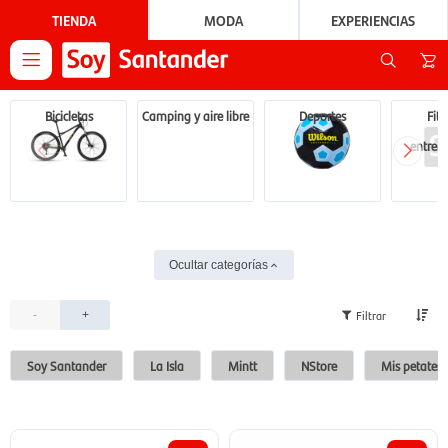
TIENDA
MODA
EXPERIENCIAS

Bicicletas
Camping y aire libre
Deportes
Fitn
entren
Ocultar categorías
-
+
Soy Santander
La Isla
Mintt
NStore
Mis petates