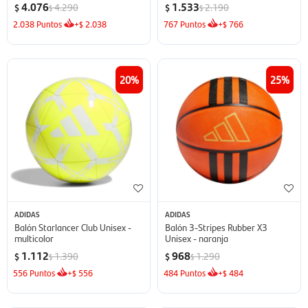
4.076
1.533
4.290
2.190
$
$
$
$
2.038
Puntos
+
2.038
767
Puntos
+
766
$
$
20
25
ADIDAS
ADIDAS
Balón Starlancer Club Unisex -
Balón 3-Stripes Rubber X3
multicolor
Unisex - naranja
1.112
968
1.390
1.290
$
$
$
$
556
Puntos
+
556
484
Puntos
+
484
$
$