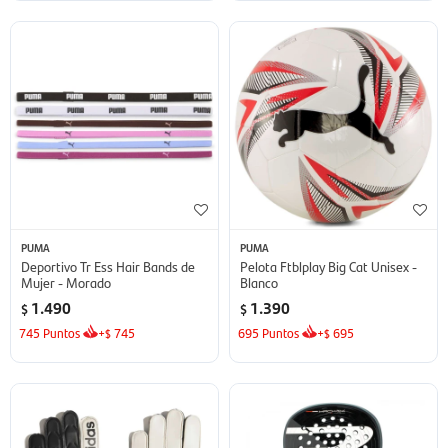
PUMA
PUMA
Deportivo Tr Ess Hair Bands de
Pelota Ftblplay Big Cat Unisex -
Mujer - Morado
Blanco
1.490
1.390
$
$
745
Puntos
+
745
695
Puntos
+
695
$
$