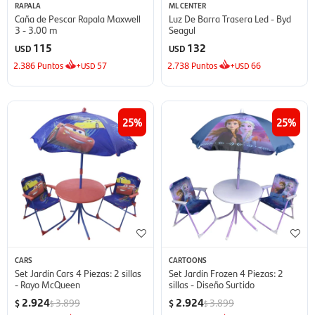
RAPALA
ML CENTER
Caña de Pescar Rapala Maxwell
Luz De Barra Trasera Led - Byd
3 - 3.00 m
Seagul
115
132
USD
USD
2.386
Puntos
+
57
2.738
Puntos
+
66
USD
USD
25
25
CARS
CARTOONS
Set Jardín Cars 4 Piezas: 2 sillas
Set Jardín Frozen 4 Piezas: 2
- Rayo McQueen
sillas - Diseño Surtido
2.924
2.924
3.899
3.899
$
$
$
$