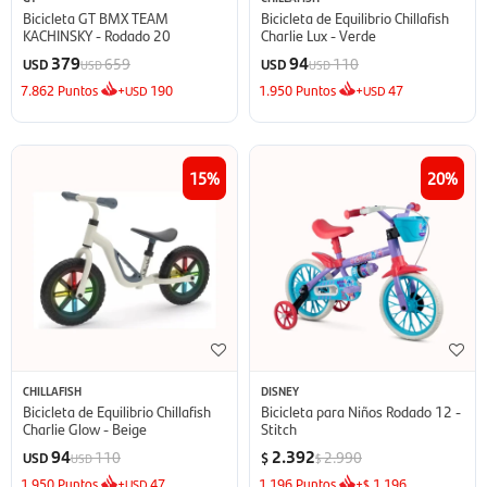
Bicicleta GT BMX TEAM
Bicicleta de Equilibrio Chillafish
KACHINSKY - Rodado 20
Charlie Lux - Verde
379
94
659
110
USD
USD
USD
USD
7.862
Puntos
+
190
1.950
Puntos
+
47
USD
USD
15
20
CHILLAFISH
DISNEY
Bicicleta de Equilibrio Chillafish
Bicicleta para Niños Rodado 12 -
Charlie Glow - Beige
Stitch
94
2.392
110
2.990
USD
$
USD
$
1.950
Puntos
+
47
1.196
Puntos
+
1.196
USD
$