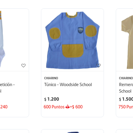
CHIARINO
CHIARIN
tición -
Túnica - Woodside School
Remera
l
School
1.200
1.50
$
$
240
600
Puntos
+
600
750
Pun
$