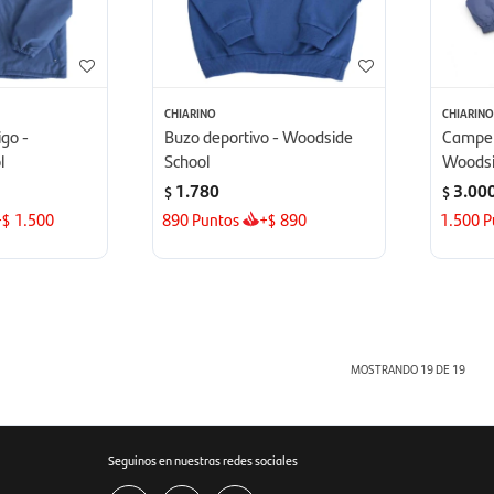
CHIARINO
CHIARIN
go -
Buzo deportivo - Woodside
Camper
l
School
Woodsi
1.780
3.00
$
$
+
1.500
890
Puntos
+
890
1.500
P
$
$
MOSTRANDO
19
DE
19
Seguinos en nuestras redes sociales