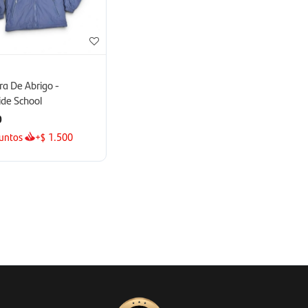
O
a De Abrigo -
de School
0
untos
+
1.500
$