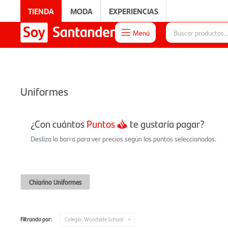
TIENDA
MODA
EXPERIENCIAS
Menú

EXPERIENCIAS
Uniformes
¿Con cuántos
Puntos
te gustaría pagar?
Desliza la barra para ver precios según los puntos seleccionados.
Chiarino Uniformes
Filtrando por:
Colegio:
Woodside School