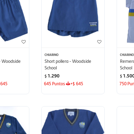
CHIARINO
CHIARIN
 - Woodside
Short pollera - Woodside
Remera
School
School
1.290
1.50
$
$
645
645
Puntos
+
645
750
Pun
$