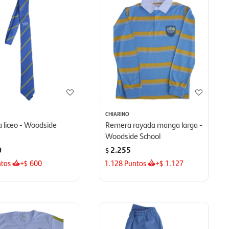
O
CHIARINO
 liceo - Woodside
Remera rayada manga larga -
Woodside School
0
2.255
$
tos
+
600
1.128
Puntos
+
1.127
$
$