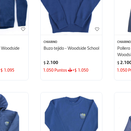
CHIARINO
CHIARIN
 - Woodside
Buzo tejido - Woodside School
Pollera
Woodsi
2.100
2.10
$
$
+
1.095
1.050
Puntos
+
1.050
1.050
P
$
$