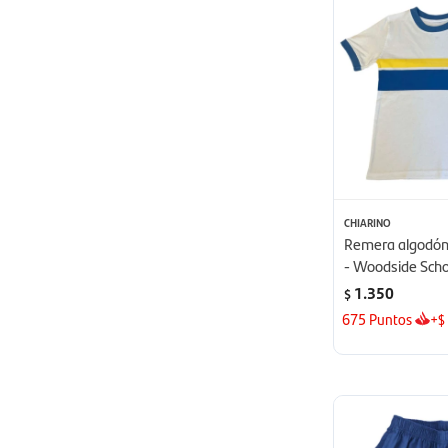
CHIARINO
Remera algodón
- Woodside Scho
1.350
$
675
Puntos
+
$