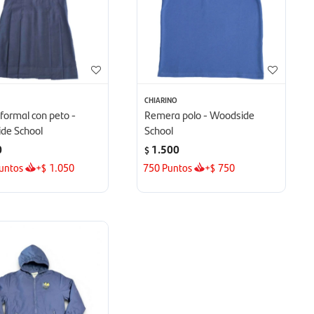
O
CHIARINO
 formal con peto -
Remera polo - Woodside
de School
School
0
1.500
$
untos
+
1.050
750
Puntos
+
750
$
$