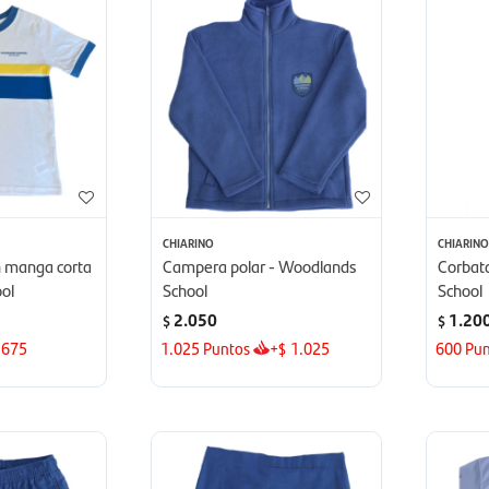
CHIARINO
CHIARIN
 manga corta
Campera polar - Woodlands
Corbata
ol
School
School
2.050
1.20
$
$
675
1.025
Puntos
+
1.025
600
Pun
$