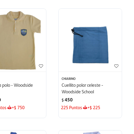
O
CHIARINO
 polo - Woodside
Cuellito polar celeste -
Woodside School
0
450
$
tos
+
750
225
Puntos
+
225
$
$