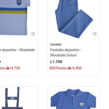
O
CHIARINO
 deportiva - Woodside
Pantalón deportivo -
Woodside School
0
1.700
$
tos
+
750
850
Puntos
+
850
$
$