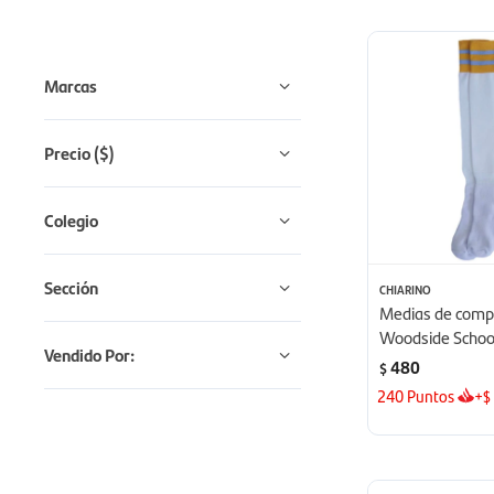
Marcas
Precio
($)
Colegio
Sección
CHIARINO
Medias de compe
Woodside Schoo
Vendido Por:
480
$
240
Puntos
+
$