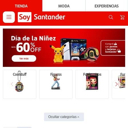
TIENDA
MODA
EXPERIENCIAS

Coolstuff
Figuras
Funko otros
Funk
Ocultar categorías