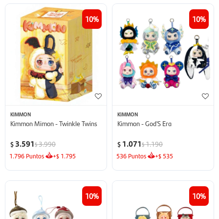
10
10
KIMMON
KIMMON
Kimmon Mimon - Twinkle Twins
Kimmon - God'S Era
3.591
1.071
3.990
1.190
$
$
$
$
1.796
Puntos
+
1.795
536
Puntos
+
535
$
$
10
10