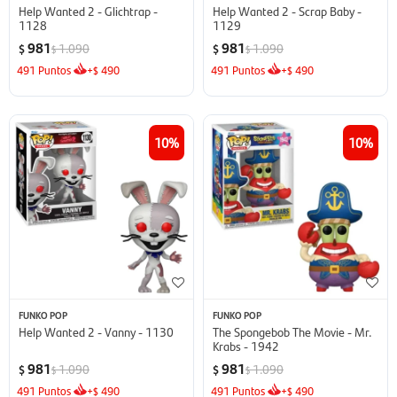
Help Wanted 2 - Glichtrap -
Help Wanted 2 - Scrap Baby -
1128
1129
981
981
1.090
1.090
$
$
$
$
491
Puntos
+
490
491
Puntos
+
490
$
$
10
10
FUNKO POP
FUNKO POP
Help Wanted 2 - Vanny - 1130
The Spongebob The Movie - Mr.
Krabs - 1942
981
981
1.090
1.090
$
$
$
$
491
Puntos
+
490
491
Puntos
+
490
$
$