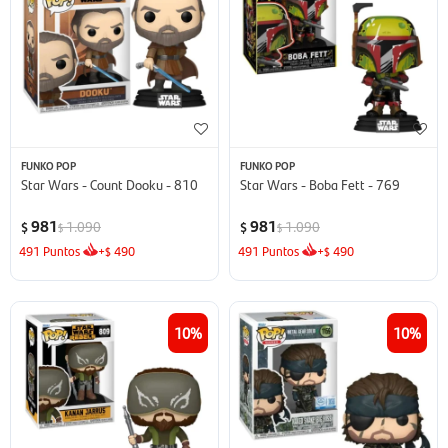
FUNKO POP
FUNKO POP
Star Wars - Count Dooku - 810
Star Wars - Boba Fett - 769
981
981
1.090
1.090
$
$
$
$
491
Puntos
+
490
491
Puntos
+
490
$
$
10
10