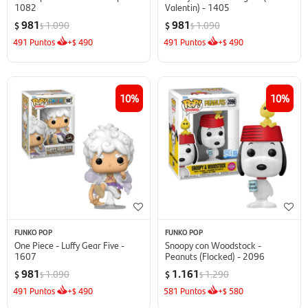
1082
Valentin) - 1405
981
981
1.090
1.090
$
$
$
$
491
Puntos
+
490
491
Puntos
+
490
$
$
10
10
FUNKO POP
FUNKO POP
One Piece - Luffy Gear Five -
Snoopy con Woodstock -
1607
Peanuts (Flocked) - 2096
981
1.161
1.090
1.290
$
$
$
$
491
Puntos
+
490
581
Puntos
+
580
$
$