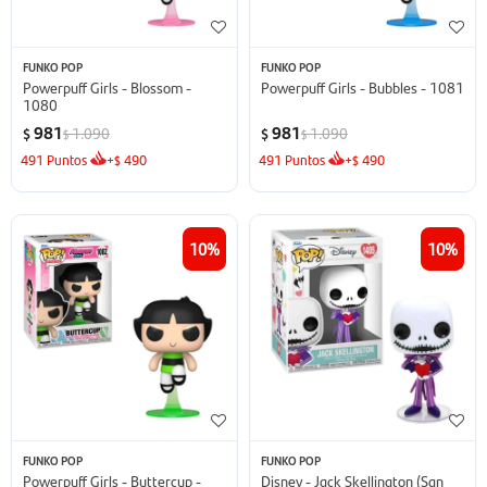
FUNKO POP
FUNKO POP
Powerpuff Girls - Blossom -
Powerpuff Girls - Bubbles - 1081
1080
981
981
1.090
1.090
$
$
$
$
491
Puntos
+
490
491
Puntos
+
490
$
$
10
10
FUNKO POP
FUNKO POP
Powerpuff Girls - Buttercup -
Disney - Jack Skellington (San