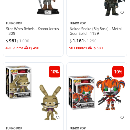
FUNKO POP
FUNKO POP
Star Wars Rebels - Kanan Jarrus
Naked Snake (Big Boss) - Metal
- 809
Gear Solid - 1159
981
1.161
1.090
1.290
$
$
$
$
491
Puntos
+
490
581
Puntos
+
580
$
$
10
10
FUNKO POP
FUNKO POP