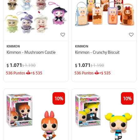
KIMMON
KIMMON
Kimmon - Mushroom Castle
Kimmon - Crunchy Biscuit
1.071
1.071
1.190
1.190
$
$
$
$
536
Puntos
+
535
536
Puntos
+
535
$
$
10
10