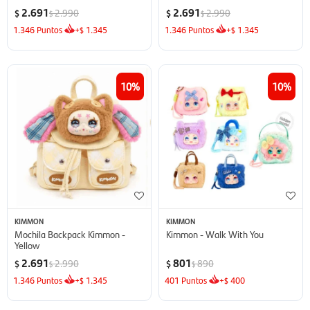
2.691
2.691
2.990
2.990
$
$
$
$
1.346
Puntos
+
1.345
1.346
Puntos
+
1.345
$
$
10
10
KIMMON
KIMMON
Mochila Backpack Kimmon -
Kimmon - Walk With You
Yellow
2.691
801
2.990
890
$
$
$
$
1.346
Puntos
+
1.345
401
Puntos
+
400
$
$