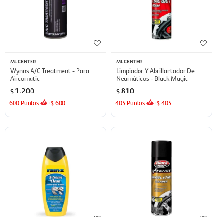
ML CENTER
ML CENTER
Wynns A/C Treatment - Para
Limpiador Y Abrillantador De
Aircomatic
Neumáticos - Black Magic
1.200
810
$
$
600
Puntos
+
600
405
Puntos
+
405
$
$