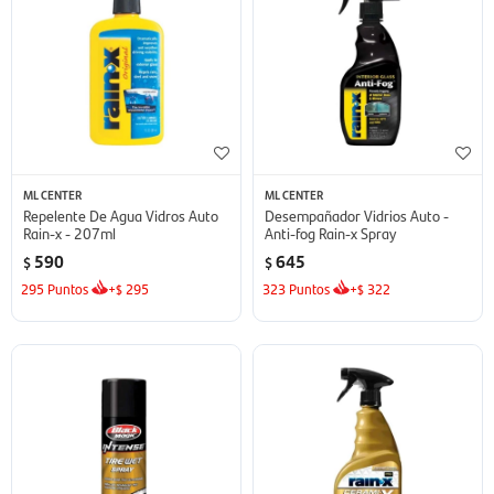
ML CENTER
ML CENTER
Repelente De Agua Vidros Auto
Desempañador Vidrios Auto -
Rain-x - 207ml
Anti-fog Rain-x Spray
590
645
$
$
295
Puntos
+
295
323
Puntos
+
322
$
$