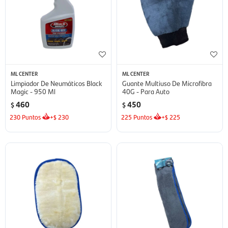
ML CENTER
ML CENTER
Limpiador De Neumáticos Black
Guante Multiuso De Microfibra
Magic - 950 Ml
40G - Para Auto
460
450
$
$
230
Puntos
+
230
225
Puntos
+
225
$
$