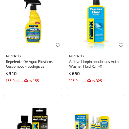
ML CENTER
ML CENTER
Repelente De Agua Plasticos
Aditivo Limpia parabrisas Auto -
Cascomoto - Ecológicas
Washer Fluid Rain-X
310
650
$
$
155
Puntos
+
155
325
Puntos
+
325
$
$