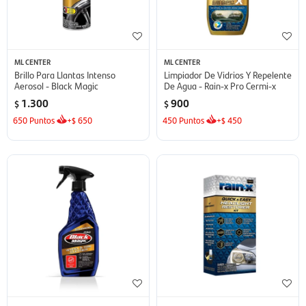
ML CENTER
ML CENTER
Brillo Para Llantas Intenso
Limpiador De Vidrios Y Repelente
Aerosol - Black Magic
De Agua - Rain-x Pro Cermi-x
1.300
900
$
$
650
Puntos
+
650
450
Puntos
+
450
$
$