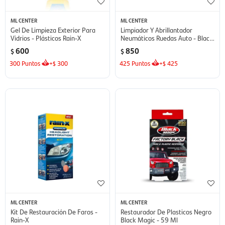
ML CENTER
ML CENTER
Gel De Limpieza Exterior Para
Limpiador Y Abrillantador
Vidrios - Plásticos Rain-X
Neumáticos Ruedas Auto - Black
Magic
600
850
$
$
300
Puntos
+
300
425
Puntos
+
425
$
$
ML CENTER
ML CENTER
Kit De Restauración De Faros -
Restaurador De Plasticos Negro
Rain-X
Black Magic - 59 Ml