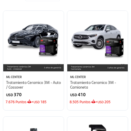
ML CENTER
ML CENTER
Tratamiento Ceramico 3M - Auto
Tratamiento Ceramico 3M -
/ Cossover
Camioneta
370
410
USD
USD
7.676
Puntos
+
185
8.505
Puntos
+
205
USD
USD