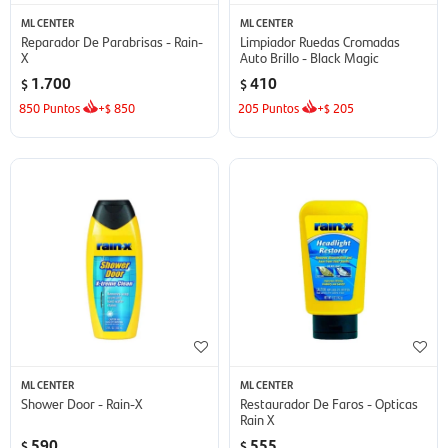
ML CENTER
ML CENTER
Reparador De Parabrisas - Rain-
Limpiador Ruedas Cromadas
X
Auto Brillo - Black Magic
1.700
410
$
$
850
Puntos
+
850
205
Puntos
+
205
$
$
ML CENTER
ML CENTER
Shower Door - Rain-X
Restaurador De Faros - Opticas
Rain X
590
555
$
$