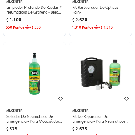
ML CENTER
ML CENTER
Limpiador Profundo De Ruedas Y
Kit Restaurador De Opticas -
Neumáticos De Grafeno - Black
Rainx
Magic
1.100
2.620
$
$
550
Puntos
+
550
1.310
Puntos
+
1.310
$
$
ML CENTER
ML CENTER
Sellador De Neumáticos De
Kit De Reparacion De
Emergencia - Para Motos/autos
Emergencia - Para Neumaticos
Slime
Smart Slime
575
2.635
$
$