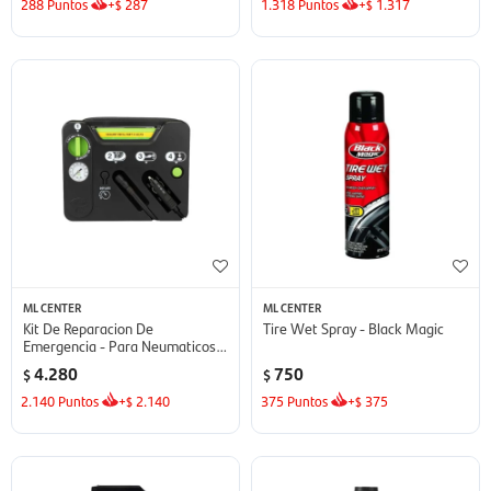
288
Puntos
+
287
1.318
Puntos
+
1.317
$
$
ML CENTER
ML CENTER
Kit De Reparacion De
Tire Wet Spray - Black Magic
Emergencia - Para Neumaticos
Slime
4.280
750
$
$
2.140
Puntos
+
2.140
375
Puntos
+
375
$
$