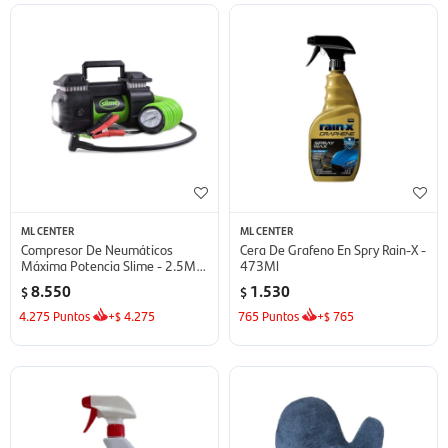
ML CENTER
ML CENTER
Compresor De Neumáticos
Cera De Grafeno En Spry Rain-X -
Máxima Potencia Slime - 2.5Mt
473Ml
De Largo.
8.550
1.530
$
$
4.275
Puntos
+
4.275
765
Puntos
+
765
$
$