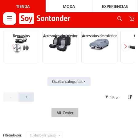
TIENDA
MODA
EXPERIENCIAS

Repuestos
Accesorios de interior
Accesorios de exterior
Au
Ocultar categorías
-
+
ML Center
Filtrando por:
Cuidado y limpieza