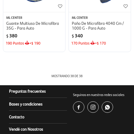
ML CENTER
ML CENTER
Guante Multiuso De Microfibra
Paño De Microfibra 4040 Cm /
35G - Para Auto
1000 G - Para Auto
380
340
$
$
190
Puntos
+
190
170
Puntos
+
170
$
$
MOSTRANDO
38
DE
38
Preguntas frecuentes
Seguinos en nuestras redes sociales
Bases y condiciones



Contacto
Vendé con Nosotros