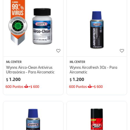
ML CENTER
ML CENTER
Wynns Airco-Clean Antivirus
Wynns Aircofresh 3Oz - Para
Ultrasónico - Para Aircomatic
Aircomatic
1.200
1.200
$
$
600
Puntos
+
600
600
Puntos
+
600
$
$