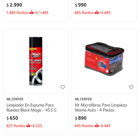
2.990
990
$
$
1.495
Puntos
+
1.495
495
Puntos
+
495
$
$
ML CENTER
ML CENTER
Limpiador En Espuma Para
Kit Microfibras Para Limpieza
Ruedas Black Magic - 453 G
Momo Auto - 4 Piezas
650
890
$
$
325
Puntos
+
325
445
Puntos
+
445
$
$