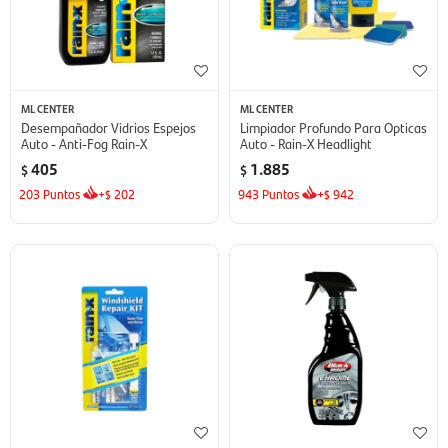
ML CENTER
ML CENTER
Desempañador Vidrios Espejos
Limpiador Profundo Para Opticas
Auto - Anti-Fog Rain-X
Auto - Rain-X Headlight
405
1.885
$
$
203
Puntos
+
202
943
Puntos
+
942
$
$