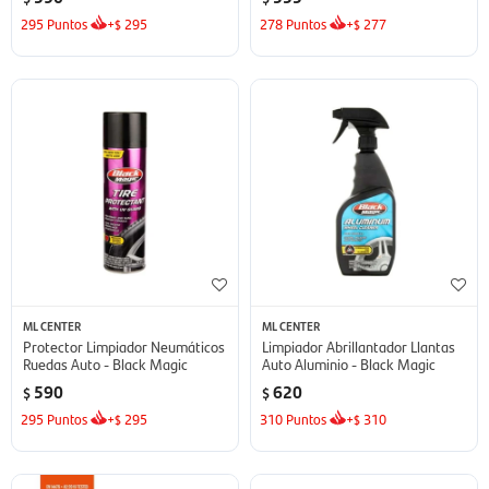
295
Puntos
+
295
278
Puntos
+
277
$
$
ML CENTER
ML CENTER
Protector Limpiador Neumáticos
Limpiador Abrillantador Llantas
Ruedas Auto - Black Magic
Auto Aluminio - Black Magic
590
620
$
$
295
Puntos
+
295
310
Puntos
+
310
$
$