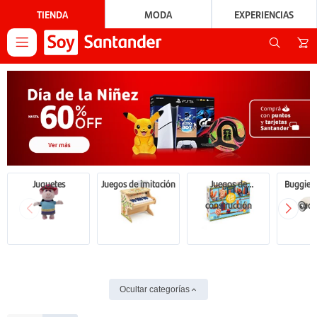
TIENDA
MODA
EXPERIENCIAS

Juguetes
Juegos de imitación
Juegos de
Buggies, 
construcción
cuatr
Ocultar categorías