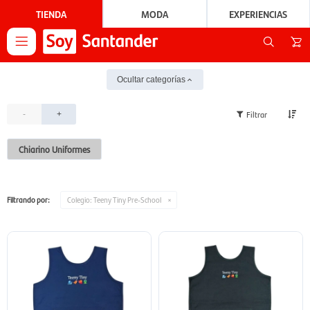
TIENDA
MODA
EXPERIENCIAS

Ocultar categorías
-
+
Chiarino Uniformes
Filtrando por:
Colegio:
Teeny Tiny Pre-School