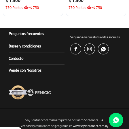
1.500
1.500
$
$
750
Puntos
+
750
750
Puntos
+
750
$
$
Preguntas frecuentes
Seguinos en nuestras redes sociales
Bases y condiciones



Contacto
Vendé con Nosotros
Soy Santander es marca registrada de Banco Santander S.A.
Ver bases y condiciones del programa en
www.soysantander.com.uy