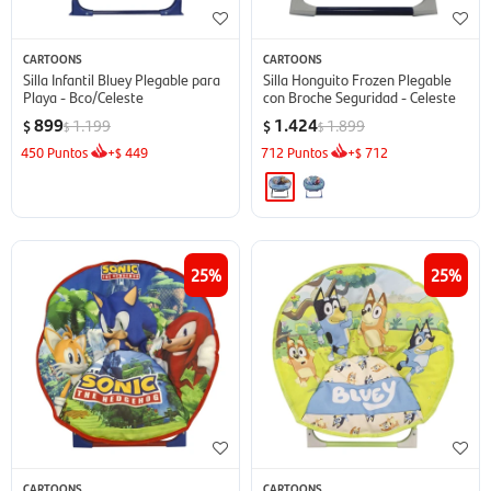
CARTOONS
CARTOONS
Silla Infantil Bluey Plegable para
Silla Honguito Frozen Plegable
Playa - Bco/Celeste
con Broche Seguridad - Celeste
899
1.424
1.199
1.899
$
$
$
$
450
Puntos
+
449
712
Puntos
+
712
$
$
25
25
CARTOONS
CARTOONS