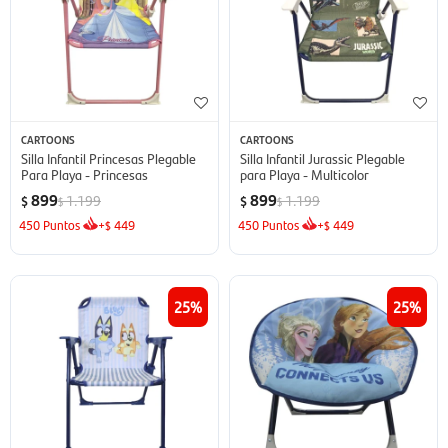
CARTOONS
CARTOONS
Silla Infantil Princesas Plegable
Silla Infantil Jurassic Plegable
Para Playa - Princesas
para Playa - Multicolor
899
899
1.199
1.199
$
$
$
$
450
Puntos
+
449
450
Puntos
+
449
$
$
25
25