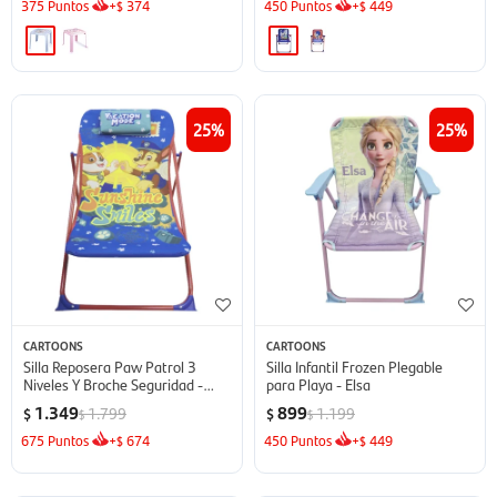
375
Puntos
+
374
450
Puntos
+
449
$
$
25
25
CARTOONS
CARTOONS
Silla Reposera Paw Patrol 3
Silla Infantil Frozen Plegable
Niveles Y Broche Seguridad -
para Playa - Elsa
Azul
1.349
899
1.799
1.199
$
$
$
$
675
Puntos
+
674
450
Puntos
+
449
$
$