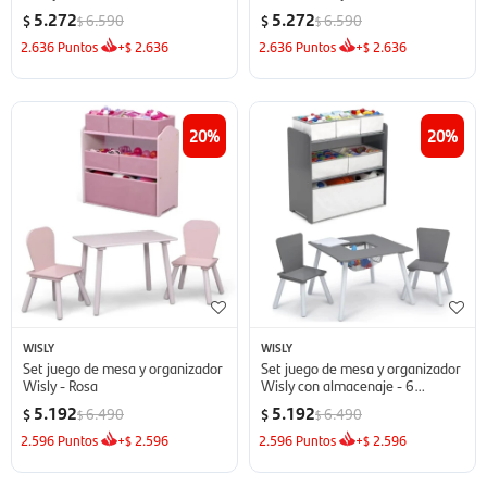
5.272
5.272
6.590
6.590
$
$
$
$
2.636
Puntos
+
2.636
2.636
Puntos
+
2.636
$
$
20
20
WISLY
WISLY
Set juego de mesa y organizador
Set juego de mesa y organizador
Wisly - Rosa
Wisly con almacenaje - 6
contenedores
5.192
5.192
6.490
6.490
$
$
$
$
2.596
Puntos
+
2.596
2.596
Puntos
+
2.596
$
$