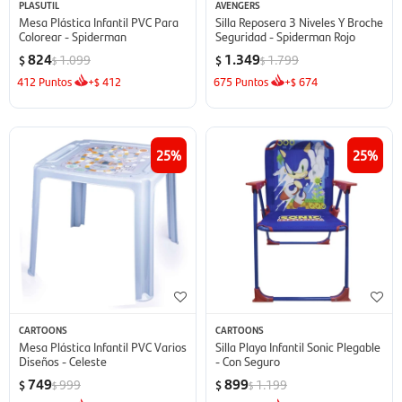
PLASUTIL
AVENGERS
Mesa Plástica Infantil PVC Para
Silla Reposera 3 Niveles Y Broche
Colorear - Spiderman
Seguridad - Spiderman Rojo
824
1.349
1.099
1.799
$
$
$
$
412
Puntos
+
412
675
Puntos
+
674
$
$
25
25
CARTOONS
CARTOONS
Mesa Plástica Infantil PVC Varios
Silla Playa Infantil Sonic Plegable
Diseños - Celeste
- Con Seguro
749
899
999
1.199
$
$
$
$