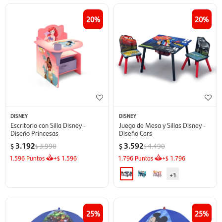
20
20
DISNEY
DISNEY
Escritorio con Silla Disney -
Juego de Mesa y Sillas Disney -
Diseño Princesas
Diseño Cars
3.192
3.592
3.990
4.490
$
$
$
$
1.596
Puntos
+
1.596
1.796
Puntos
+
1.796
$
$
+1
25
25