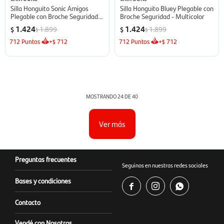
Silla Honguito Sonic Amigos
Silla Honguito Bluey Plegable con
Plegable con Broche Seguridad -
Broche Seguridad - Multicolor
Multicolor
1.424
1.424
1.899
1.899
$
$
$
$
712
Puntos
+
712
712
Puntos
+
712
$
$
MOSTRANDO
24
DE
40
Ver más
Preguntas frecuentes
Seguinos en nuestras redes sociales
Bases y condiciones



Contacto
Vendé con Nosotros