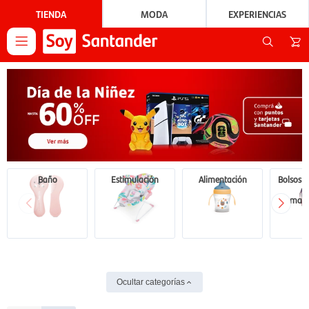
TIENDA
MODA
EXPERIENCIAS

Baño
Estimulación
Alimentación
Bolsos y
mate
Ocultar categorías