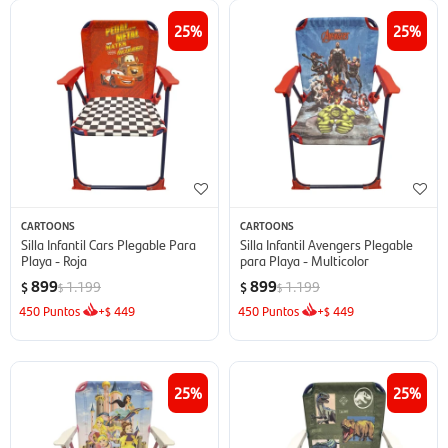
25
25
CARTOONS
CARTOONS
Silla Infantil Cars Plegable Para
Silla Infantil Avengers Plegable
Playa - Roja
para Playa - Multicolor
899
899
1.199
1.199
$
$
$
$
450
Puntos
+
449
450
Puntos
+
449
$
$
25
25