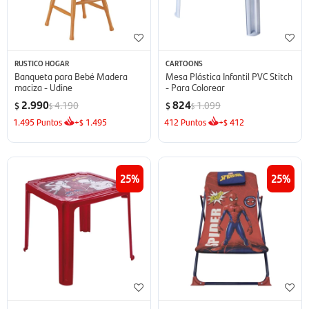
RUSTICO HOGAR
CARTOONS
Banqueta para Bebé Madera
Mesa Plástica Infantil PVC Stitch
maciza - Udine
- Para Colorear
2.990
824
4.190
1.099
$
$
$
$
1.495
Puntos
+
1.495
412
Puntos
+
412
$
$
25
25