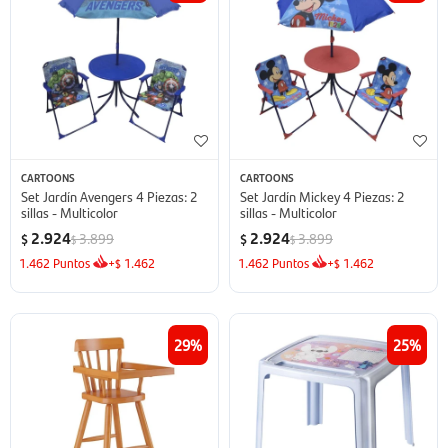
CARTOONS
CARTOONS
Set Jardín Avengers 4 Piezas: 2
Set Jardín Mickey 4 Piezas: 2
sillas - Multicolor
sillas - Multicolor
2.924
2.924
3.899
3.899
$
$
$
$
1.462
Puntos
+
1.462
1.462
Puntos
+
1.462
$
$
29
25