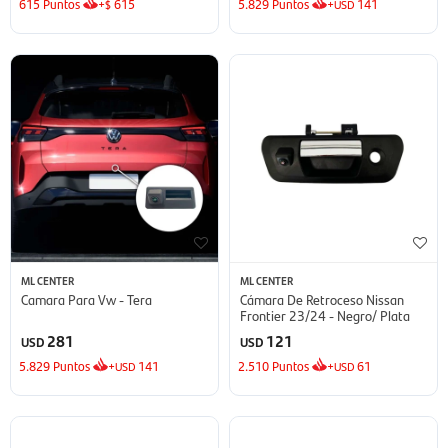
615
Puntos
+
615
5.829
Puntos
+
141
$
USD
ML CENTER
ML CENTER
Camara Para Vw - Tera
Cámara De Retroceso Nissan
Frontier 23/24 - Negro/ Plata
281
121
USD
USD
5.829
Puntos
+
141
2.510
Puntos
+
61
USD
USD