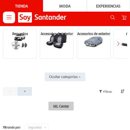
TIENDA
MODA
EXPERIENCIAS

Repuestos
Accesorios de interior
Accesorios de exterior
Au
Ocultar categorías
-
+
ML Center
Filtrando por:
Seguridad