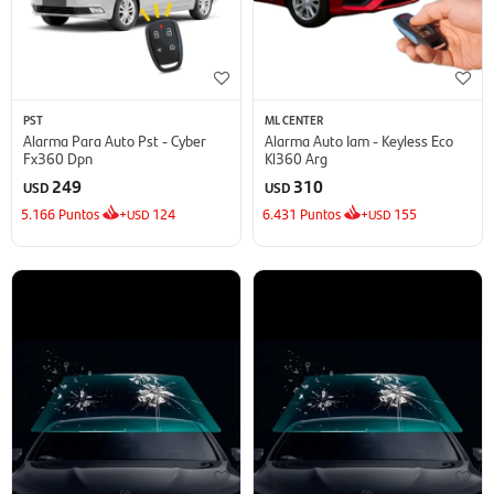
PST
ML CENTER
Alarma Para Auto Pst - Cyber
Alarma Auto Iam - Keyless Eco
Fx360 Dpn
Kl360 Arg
249
310
USD
USD
5.166
Puntos
+
124
6.431
Puntos
+
155
USD
USD