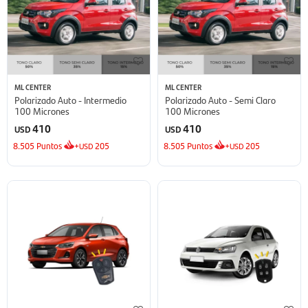
ML CENTER
ML CENTER
Polarizado Auto - Intermedio
Polarizado Auto - Semi Claro
100 Micrones
100 Micrones
410
410
USD
USD
8.505
Puntos
+
205
8.505
Puntos
+
205
USD
USD