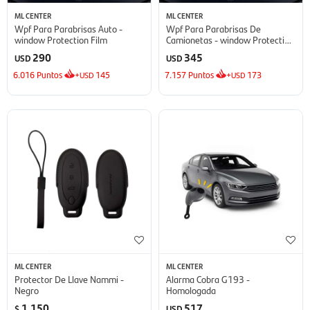
ML CENTER
ML CENTER
Wpf Para Parabrisas Auto -
Wpf Para Parabrisas De
window Protection Film
Camionetas - window Protection
Film
290
345
USD
USD
6.016
Puntos
+
145
7.157
Puntos
+
173
USD
USD
ML CENTER
ML CENTER
Protector De Llave Nammi -
Alarma Cobra G193 -
Negro
Homologada
1.150
517
$
USD