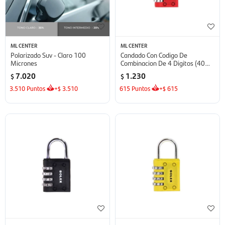
ML CENTER
ML CENTER
Polarizado Suv - Claro 100
Candado Con Codigo De
Micrones
Combinacion De 4 Digitos (40
Mm Ancho) - Color Rojo
7.020
1.230
$
$
3.510
Puntos
+
3.510
615
Puntos
+
615
$
$