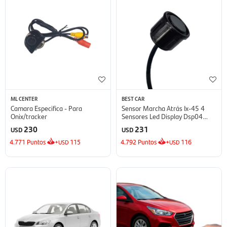
ML CENTER
BEST CAR
Camara Especifica - Para
Sensor Marcha Atrás Ix-45 4
Onix/tracker
Sensores Led Display Dsp04
Sensor - Negro
230
231
USD
USD
4.771
Puntos
+
115
4.792
Puntos
+
116
USD
USD