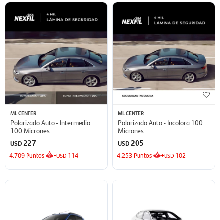
ML CENTER
ML CENTER
Polarizado Auto - Intermedio
Polarizado Auto - Incolora 100
100 Micrones
Micrones
227
205
USD
USD
4.709
Puntos
+
114
4.253
Puntos
+
102
USD
USD