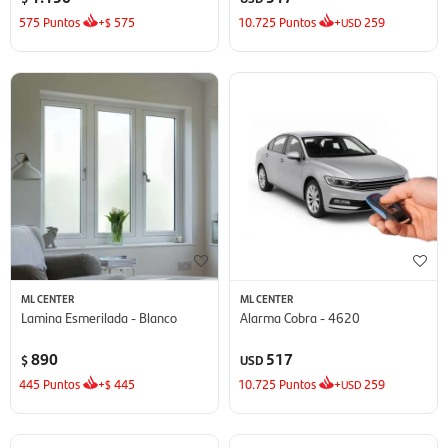
575
Puntos
+
575
10.725
Puntos
+
259
$
USD
ML CENTER
ML CENTER
Lamina Esmerilada - Blanco
Alarma Cobra - 4620
890
517
$
USD
445
Puntos
+
445
10.725
Puntos
+
259
$
USD