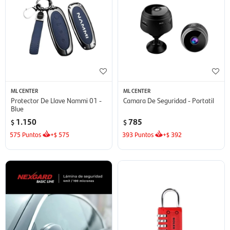
ML CENTER
ML CENTER
Protector De Llave Nammi 01 -
Camara De Seguridad - Portatil
Blue
1.150
785
$
$
575
Puntos
+
575
393
Puntos
+
392
$
$