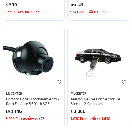
Metal
510
45
$
USD
255
Puntos
+
255
934
Puntos
+
22
$
USD
ML CENTER
ML CENTER
Camara Para Estacionamiento -
Alarma Deluxe Con Sensor De
Rota El Lente 360° Uc823
Shock - 2 Controles
146
3.300
USD
$
3.029
Puntos
+
73
1.650
Puntos
+
1.650
USD
$