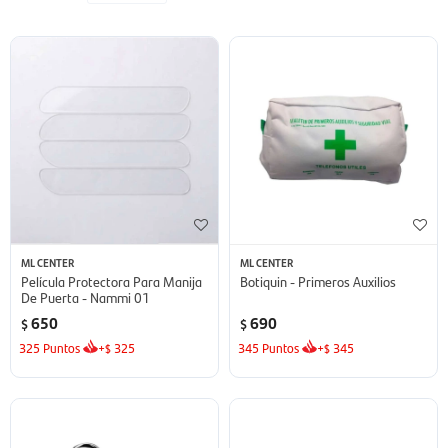
ML CENTER
ML CENTER
Película Protectora Para Manija
Botiquin - Primeros Auxilios
De Puerta - Nammi 01
650
690
$
$
325
Puntos
+
325
345
Puntos
+
345
$
$