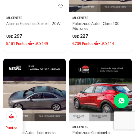
ML CENTER
ML CENTER
Alarma Especifica Suzuki - 20W
Polarizado Auto - Claro 100
Micrones
297
227
USD
USD
6.161
Puntos
+
149
4.709
Puntos
+
114
USD
USD
325
Selecciona
Cerrar
la
cantidad
ML CENTER
ML CENTER
Puntos
de puntos
Polarizado Auto - Intermedio.
Polarizado Camioneta -