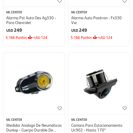
ML CENTER
ML CENTER
Alarma Pst Auto Oes Ag330 -
Alarma Auto Positron - Fx330
Para Chevrolet
Vw
249
249
USD
USD
5.166
Puntos
+
124
5.166
Puntos
+
124
USD
USD
ML CENTER
ML CENTER
Medidor Analogo De Neumáticos
Camara Para Estacionamiento
Dunlop - Cuerpo Durable De
Uc902 - Hasta 170°