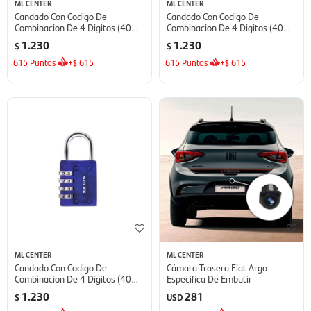
ML CENTER
ML CENTER
Candado Con Codigo De
Candado Con Codigo De
Combinacion De 4 Digitos (40
Combinacion De 4 Digitos (40
Mm Ancho) - Color Negro
Mm Ancho) - Color Amarillo
1.230
1.230
$
$
615
Puntos
+
615
615
Puntos
+
615
$
$
ML CENTER
ML CENTER
Candado Con Codigo De
Cámara Trasera Fiat Argo -
Combinacion De 4 Digitos (40
Específica De Embutir
Mm Ancho) - Color Azul
1.230
281
$
USD