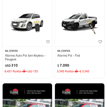
ML CENTER
ML CENTER
Alarma Auto Pst Iam Keyless -
Alarma Pst - Fiat
Peugeot
310
7.090
USD
$
6.431
Puntos
+
155
3.545
Puntos
+
3.545
USD
$