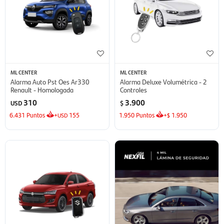
ML CENTER
ML CENTER
Alarma Auto Pst Oes Ar330
Alarma Deluxe Volumétrica - 2
Renault - Homologada
Controles
310
3.900
USD
$
6.431
Puntos
+
155
1.950
Puntos
+
1.950
USD
$