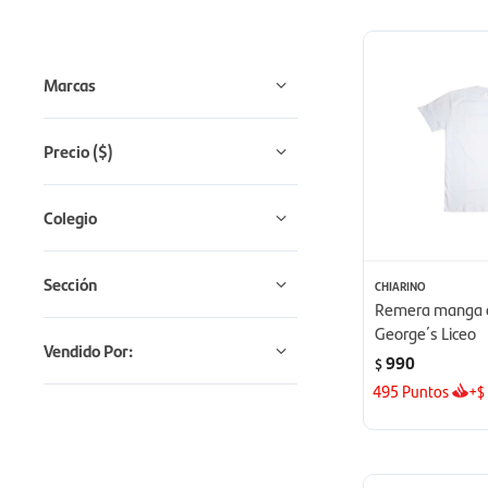
Marcas
Precio
($)
Colegio
Sección
CHIARINO
Remera manga co
George´s Liceo
Vendido Por:
990
$
495
Puntos
+
$