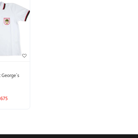
t George´s
675