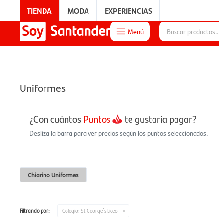
TIENDA
MODA
EXPERIENCIAS
Menú

EXPERIENCIAS
Uniformes
¿Con cuántos
Puntos
te gustaría pagar?
Desliza la barra para ver precios según los puntos seleccionados.
Chiarino Uniformes
Filtrando por:
Colegio:
St George´s Liceo