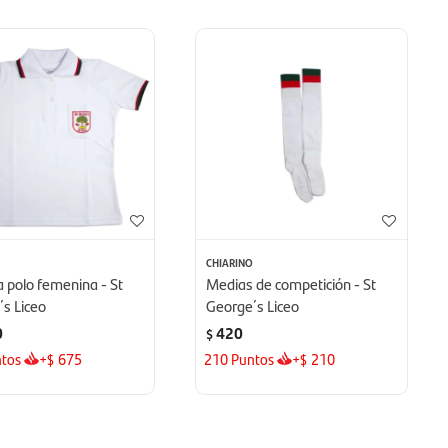
O
CHIARINO
 polo femenina - St
Medias de competición - St
s Liceo
George´s Liceo
0
420
$
tos
+
675
210
Puntos
+
210
$
$