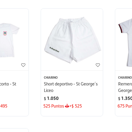
CHIARINO
CHIARIN
rta - St
Short deportivo - St George´s
Remera
Liceo
George´
1.050
1.35
$
$
495
525
Puntos
+
525
675
Pun
$