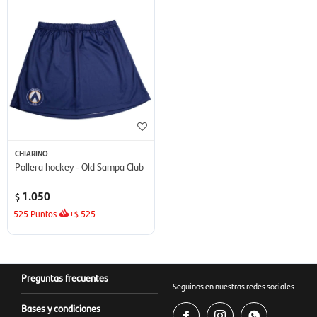
CHIARINO
Pollera hockey - Old Sampa Club
1.050
$
525
Puntos
+
525
$
Preguntas frecuentes
Seguinos en nuestras redes sociales
Bases y condiciones


