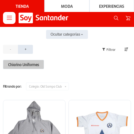
TIENDA
MODA
EXPERIENCIAS

Ocultar categorías
-
+
Chiarino Uniformes
Filtrando por:
Colegio:
Old Sampa Club