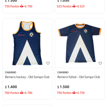
1.500
1.050
$
$
750
Puntos
+
750
525
Puntos
+
525
$
$
CHIARINO
CHIARINO
Remera hockey - Old Sampa Club
Remera fútbol - Old Sampa Club
1.400
1.500
$
$
700
Puntos
+
700
750
Puntos
+
750
$
$