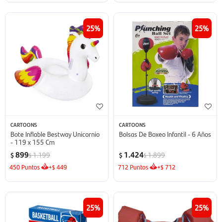
25
25
CARTOONS
CARTOONS
Bote Inflable Bestway Unicornio
Bolsas De Boxeo Infantil - 6 Años
- 119 x 155 Cm
899
1.424
1.199
1.899
$
$
$
$
450
Puntos
+
449
712
Puntos
+
712
$
$
25
25