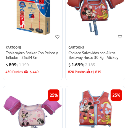
CARTOONS
CARTOONS
Tablero/aro Basket Con Pelota y
Chaleco Salvavidas con Alitas
Inflador - 25x34 Cm
Bestway Hasta 30 Kg - Mickey
899
1.639
1.199
2.185
$
$
$
$
450
Puntos
+
449
820
Puntos
+
819
$
$
25
25