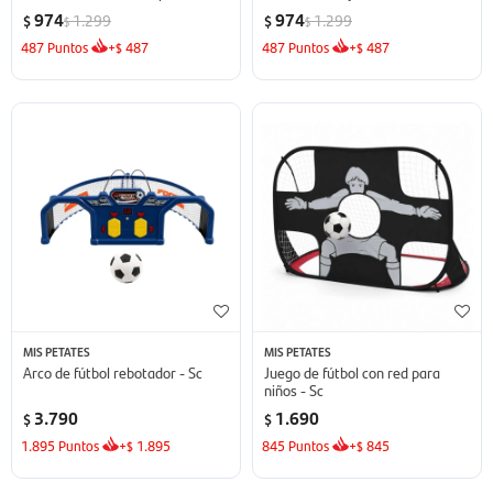
974
974
1.299
1.299
$
$
$
$
487
Puntos
+
487
487
Puntos
+
487
$
$
MIS PETATES
MIS PETATES
Arco de fútbol rebotador - Sc
Juego de fútbol con red para
niños - Sc
3.790
1.690
$
$
1.895
Puntos
+
1.895
845
Puntos
+
845
$
$