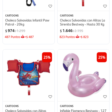
CARTOONS
CARTOONS
Chaleco Salvavidas Infantil Paw
Chaleco Salvavidas con Alitas La
Patrol - 20kg
Sirenita Bestway - Hasta 30 Kg
974
1.646
1.299
2.195
$
$
$
$
487
Puntos
+
487
823
Puntos
+
823
$
$
25
25
CARTOONS
CARTOONS
Chaleco Salvavidas con Alitas
Inflable Flamenco Bestway - 127