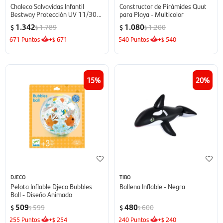
Chaleco Salvavidas Infantil
Constructor de Pirámides Quut
Bestway Protección UV 11/30kg
para Playa - Multicolor
- Minnie
1.342
1.080
1.789
1.200
$
$
$
$
671
Puntos
+
671
540
Puntos
+
540
$
$
15
20
DJECO
TIBO
Pelota Inflable Djeco Bubbles
Ballena Inflable - Negra
Ball - Diseño Animado
509
480
599
600
$
$
$
$
255
Puntos
+
254
240
Puntos
+
240
$
$