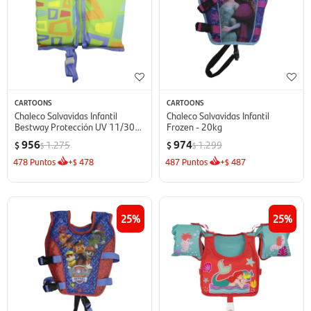
CARTOONS
CARTOONS
Chaleco Salvavidas Infantil
Chaleco Salvavidas Infantil
Bestway Protección UV 11/30kg
Frozen - 20kg
- Diseño Surtido
956
974
1.275
1.299
$
$
$
$
478
Puntos
+
478
487
Puntos
+
487
$
$
25
25