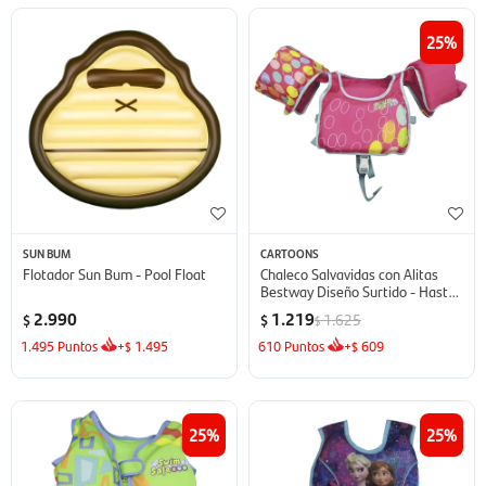
25
SUN BUM
CARTOONS
Flotador Sun Bum - Pool Float
Chaleco Salvavidas con Alitas
Bestway Diseño Surtido - Hasta
30 Kg
2.990
1.219
1.625
$
$
$
1.495
Puntos
+
1.495
610
Puntos
+
609
$
$
25
25