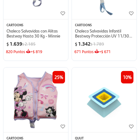
CARTOONS
CARTOONS
Chaleco Salvavidas con Alitas
Chaleco Salvavidas Infantil
Bestway Hasta 30 Kg - Minnie
Bestway Protección UV 11/30kg
- Mickey
1.639
1.342
2.185
1.789
$
$
$
$
820
Puntos
+
819
671
Puntos
+
671
$
$
25
10
CARTOONS
QUUT