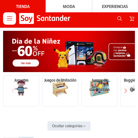
TIENDA
MODA
EXPERIENCIAS

Juguetes
Juegos de imitación
Juegos de
Buggies, 
construcción
cuatr
Ocultar categorías