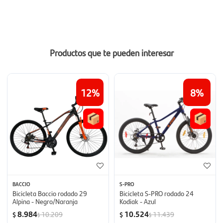
Productos que te pueden interesar
12
8
BACCIO
S-PRO
Bicicleta Baccio rodado 29
Bicicleta S-PRO rodado 24
Alpina - Negro/Naranja
Kodiak - Azul
8.984
10.524
10.209
11.439
$
$
$
$