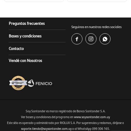
Preguntas frecuentes
Seguinos en nuestras redes sociales
Bases y condiciones



Contacto
Vendé con Nosotros
Soy Santander es marca registrada de Banco Santander S.A.
Ver bases y condiciones del programa en
www.soysantander.com.uy
Este sitio es operado y administrado por RIOLUX S.A. Por sugerencias y reclamos, diríjase a
Fenicio eCommerce Uruguay
soporte.tienda@soysantander.com.uy
o al WhatsApp 099 306 165.