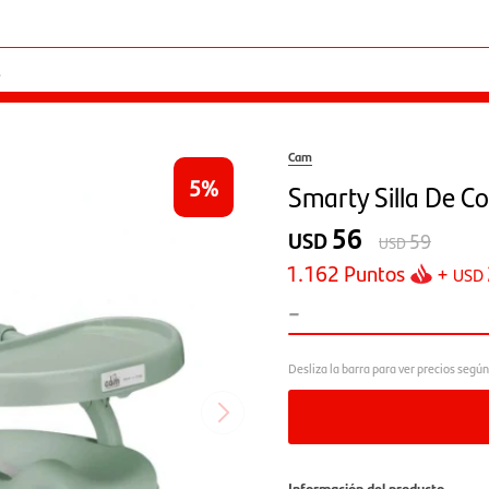
Cam
5
Smarty Silla De 
56
USD
59
USD
1.162
Puntos
+
USD
-
Información del producto