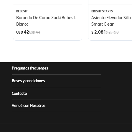
BEBESIT
BRIGHT STARTS
Baranda De Cama Zucki Bebesit -
Asiento Elevador Sill
Blanca
Smart Clean
42
2.081
44
2.190
USD
$
USD
$
Preguntas frecuentes
Bases y condiciones
Contacto
Vendé con Nosotros