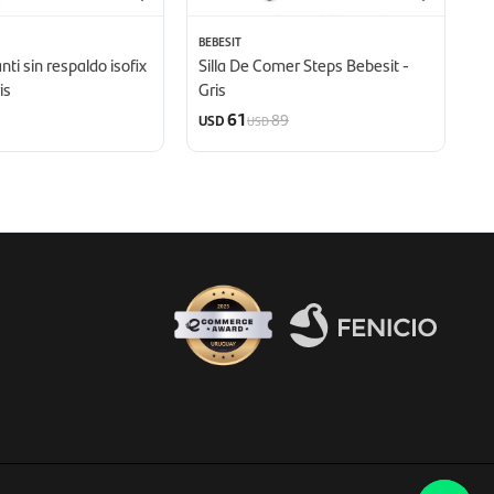
BEBESIT
BE
ti sin respaldo isofix
Silla De Comer Steps Bebesit -
Si
is
Gris
61
89
USD
U
USD
Fenicio eCommerce Uruguay