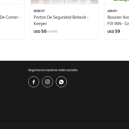
BEBESIT
AVANTI
a De Comer -
Porton De Seguridad Bebesit -
Booster Avan
Keeper
FIX INN - Gr
50
59
60
USD
USD
USD
Seguinos en nuestras redes sociales


