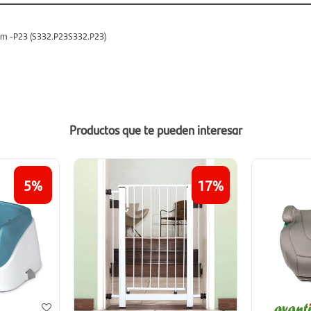
am -P23 (S332.P23S332.P23)
Productos que te pueden interesar
5
17