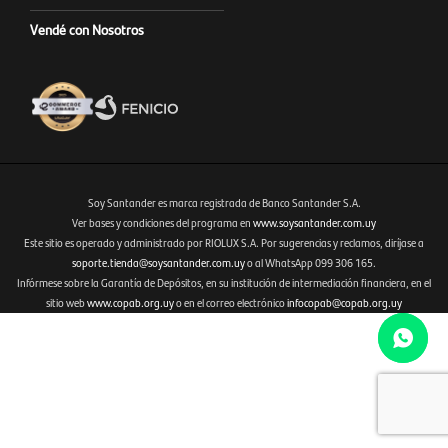
Vendé con Nosotros
Soy Santander es marca registrada de Banco Santander S.A.
Ver bases y condiciones del programa en
www.soysantander.com.uy
Este sitio es operado y administrado por RIOLUX S.A. Por sugerencias y reclamos, diríjase a
Fenicio eCommerce Uruguay
soporte.tienda@soysantander.com.uy
o al WhatsApp 099 306 165.
Infórmese sobre la Garantía de Depósitos, en su institución de intermediación financiera, en el
sitio web
www.copab.org.uy
o en el correo electrónico
infocopab@copab.org.uy