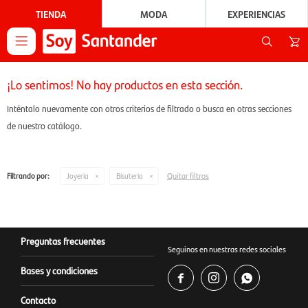
TIENDA
MODA
EXPERIENCIAS

¡Lo sentimos! No hay productos en esta sección.
Inténtalo nuevamente con otros criterios de filtrado o busca en otras secciones
de nuestro catálogo.
Quitar filtros
Filtrando por:
Joyeria
Bisuteria
Preguntas frecuentes
Seguinos en nuestras redes sociales
Bases y condiciones



Contacto