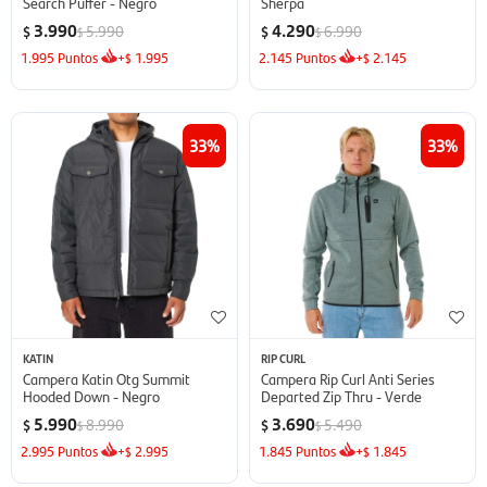
Search Puffer - Negro
Sherpa
3.990
4.290
5.990
6.990
$
$
$
$
1.995
Puntos
+
1.995
2.145
Puntos
+
2.145
$
$
33
33
KATIN
RIP CURL
Campera Katin Otg Summit
Campera Rip Curl Anti Series
Hooded Down - Negro
Departed Zip Thru - Verde
5.990
3.690
8.990
5.490
$
$
$
$
2.995
Puntos
+
2.995
1.845
Puntos
+
1.845
$
$