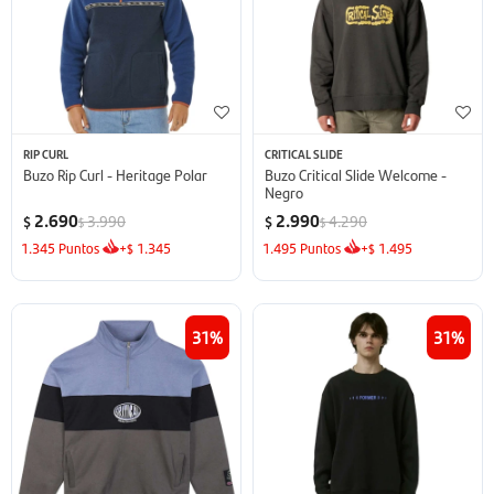
RIP CURL
CRITICAL SLIDE
Buzo Rip Curl - Heritage Polar
Buzo Critical Slide Welcome -
Negro
2.690
2.990
3.990
4.290
$
$
$
$
1.345
Puntos
+
1.345
1.495
Puntos
+
1.495
$
$
31
31