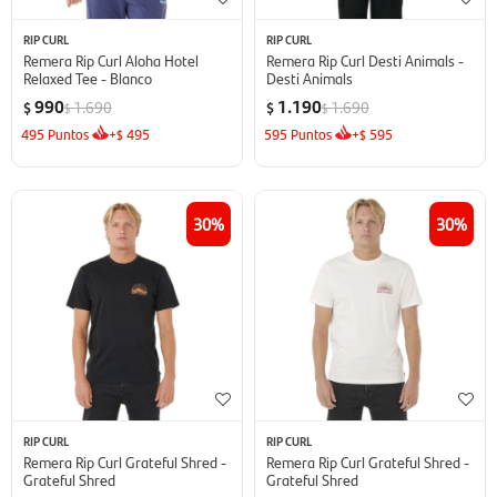
RIP CURL
RIP CURL
Remera Rip Curl Aloha Hotel
Remera Rip Curl Desti Animals -
Relaxed Tee - Blanco
Desti Animals
990
1.190
1.690
1.690
$
$
$
$
495
Puntos
+
495
595
Puntos
+
595
$
$
30
30
RIP CURL
RIP CURL
Remera Rip Curl Grateful Shred -
Remera Rip Curl Grateful Shred -
Grateful Shred
Grateful Shred