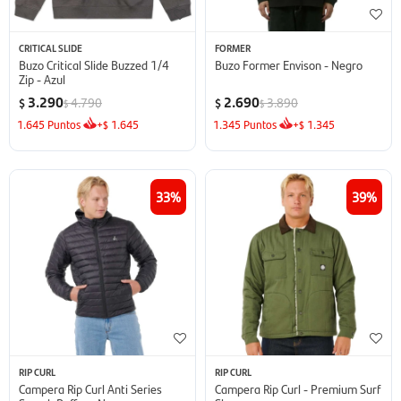
CRITICAL SLIDE
FORMER
Buzo Critical Slide Buzzed 1/4
Buzo Former Envison - Negro
Zip - Azul
3.290
2.690
4.790
3.890
$
$
$
$
1.645
Puntos
+
1.645
1.345
Puntos
+
1.345
$
$
33
39
RIP CURL
RIP CURL
Campera Rip Curl Anti Series
Campera Rip Curl - Premium Surf