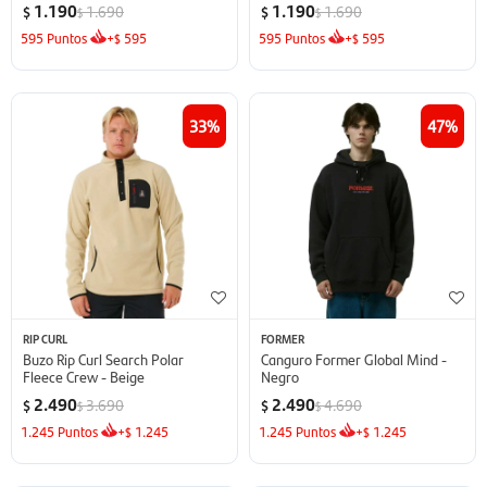
1.190
1.190
1.690
1.690
$
$
$
$
595
Puntos
+
595
595
Puntos
+
595
$
$
33
47
RIP CURL
FORMER
Buzo Rip Curl Search Polar
Canguro Former Global Mind -
Fleece Crew - Beige
Negro
2.490
2.490
3.690
4.690
$
$
$
$
1.245
Puntos
+
1.245
1.245
Puntos
+
1.245
$
$