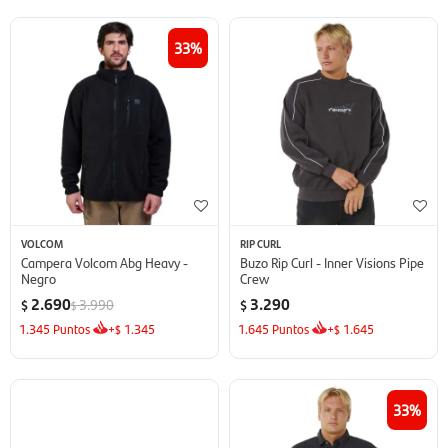
33
VOLCOM
RIP CURL
Campera Volcom Abg Heavy -
Buzo Rip Curl - Inner Visions Pipe
Negro
Crew
2.690
3.290
3.990
$
$
$
1.345
Puntos
+
1.345
1.645
Puntos
+
1.645
$
$
33