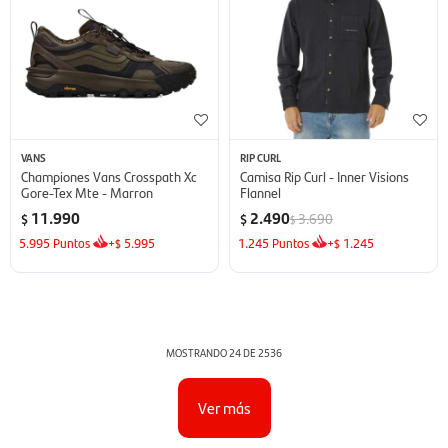
VANS
RIP CURL
Championes Vans Crosspath Xc
Camisa Rip Curl - Inner Visions
Gore-Tex Mte - Marron
Flannel
11.990
2.490
3.690
$
$
$
5.995
Puntos
+
5.995
1.245
Puntos
+
1.245
$
$
MOSTRANDO
24
DE
2536
Ver más