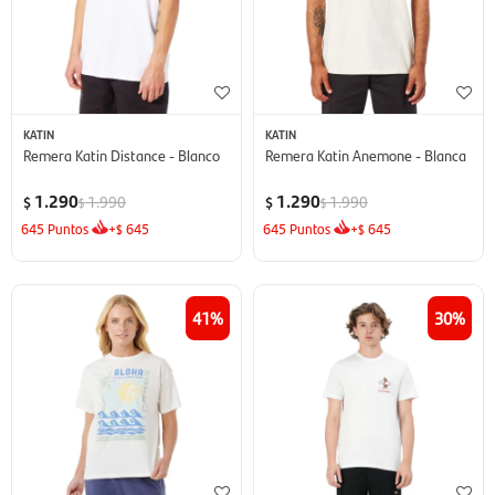
KATIN
KATIN
Remera Katin Distance - Blanco
Remera Katin Anemone - Blanca
1.290
1.290
1.990
1.990
$
$
$
$
645
Puntos
+
645
645
Puntos
+
645
$
$
41
30