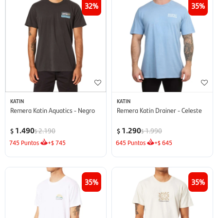
32
35
KATIN
KATIN
Remera Katin Aquatics - Negro
Remera Katin Drainer - Celeste
1.490
1.290
2.190
1.990
$
$
$
$
745
Puntos
+
745
645
Puntos
+
645
$
$
35
35