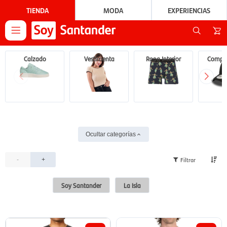
TIENDA
MODA
EXPERIENCIAS

Calzado
Vestimenta
Ropa Interior
Compl
Ocultar categorías
-
+
Soy Santander
La Isla