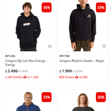
36
33
RIP CURL
RHYTHM
Canguro Rip Curl Raw Energy -
Canguro Rhythm Awake - Negro
Energy
2.490
1.990
3.890
2.990
$
$
$
$
1.245
Puntos
+
1.245
995
Puntos
+
995
$
$
33
30