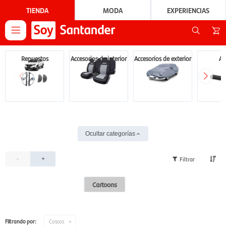
TIENDA
MODA
EXPERIENCIAS

Repuestos
Accesorios de interior
Accesorios de exterior
Au
Ocultar categorías
-
+
Cartoons
Filtrando por:
Cascos