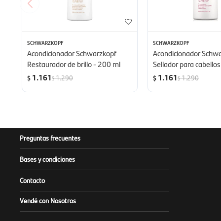
SCHWARZKOPF
SCHWARZKOPF
Acondicionador Schwarzkopf
Acondicionador Schw
Restaurador de brillo - 200 ml
Sellador para cabello
- 200 ml
1.161
1.161
1.290
1.290
$
$
$
$
Preguntas frecuentes
Bases y condiciones
Contacto
Vendé con Nosotros