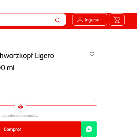
Ingresar
chwarzkopf Ligero
00 ml
+
Comprar