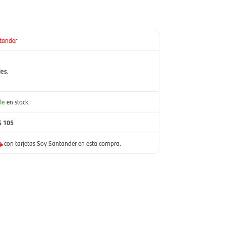
tander
les
.
le
en stock.
$ 105
con tarjetas Soy Santander en esta compra.