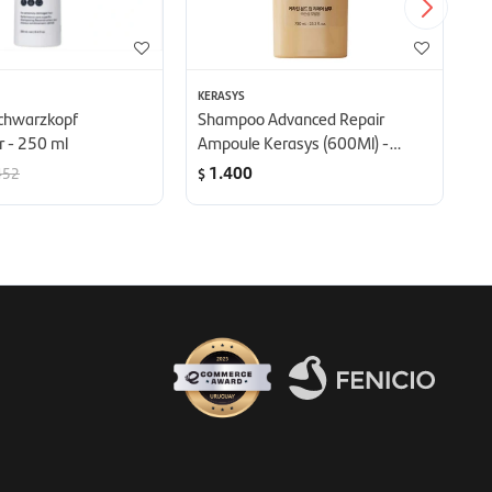
KERASYS
KE
chwarzkopf
Shampoo Advanced Repair
A
 - 250 ml
Ampoule Kerasys (600Ml) -
A
Nutrición Profunda, Brillo Y
Nu
1.400
452
$
$
Suavidad
S