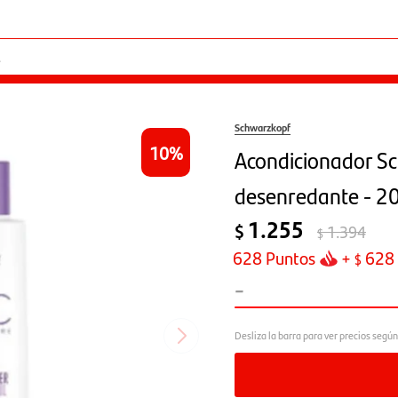
Schwarzkopf
10
Acondicionador S
desenredante - 2
1.255
$
1.394
$
628
Puntos
+
628
$
-