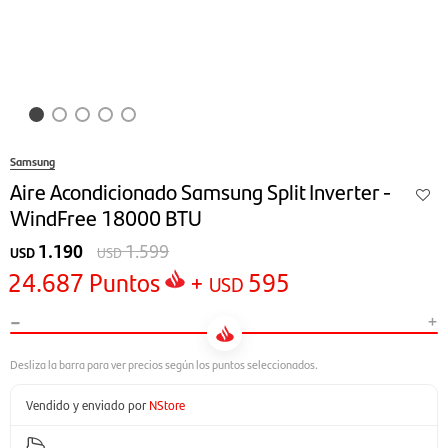
Samsung
Aire Acondicionado Samsung Split Inverter -
WindFree 18000 BTU
1.190
1.599
USD
USD
24.687
Puntos
+
595
USD
-
+
Vendido y enviado por
NStore