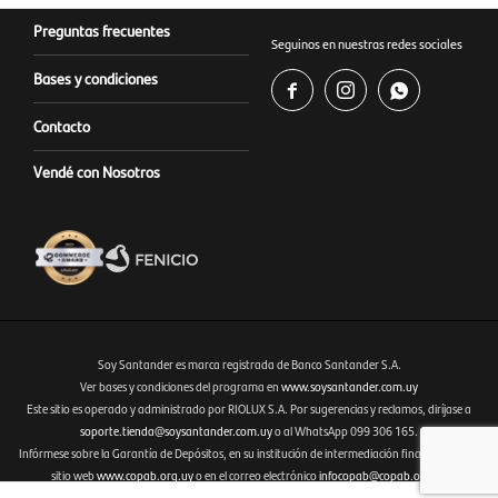
Preguntas frecuentes
Seguinos en nuestras redes sociales
Bases y condiciones



Contacto
Vendé con Nosotros
Soy Santander es marca registrada de Banco Santander S.A.
Ver bases y condiciones del programa en
www.soysantander.com.uy
Este sitio es operado y administrado por RIOLUX S.A. Por sugerencias y reclamos, diríjase a
Fenicio eCommerce Uruguay
soporte.tienda@soysantander.com.uy
o al WhatsApp 099 306 165.
Infórmese sobre la Garantía de Depósitos, en su institución de intermediación financiera, en el
sitio web
www.copab.org.uy
o en el correo electrónico
infocopab@copab.org.uy