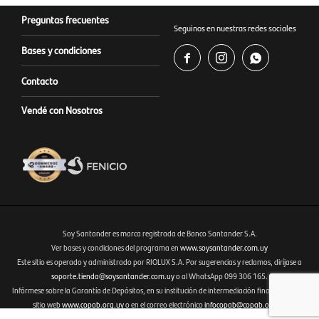
Preguntas frecuentes
Seguinos en nuestras redes sociales
Bases y condiciones



Contacto
Vendé con Nosotros
Soy Santander es marca registrada de Banco Santander S.A.
Ver bases y condiciones del programa en
www.soysantander.com.uy
Este sitio es operado y administrado por RIOLUX S.A. Por sugerencias y reclamos, diríjase a
Fenicio eCommerce Uruguay
soporte.tienda@soysantander.com.uy
o al WhatsApp 099 306 165.
Infórmese sobre la Garantía de Depósitos, en su institución de intermediación financiera, en el
sitio web
www.copab.org.uy
o en el correo electrónico
infocopab@copab.org.uy