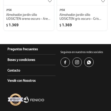
JYSK
JYSK
Almohadón jardín silla
Almohadón jardín silla
UDSIGTEN arena oscuro - Arena
UDSIGTEN gris oscuro - Gris
oscuro
oscuro
1.369
1.369
$
$
Preguntas frecuentes
Seguinos en nuestras redes sociales
Bases y condiciones



Contacto
Vendé con Nosotros