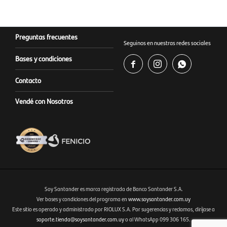
Preguntas frecuentes
Seguinos en nuestras redes sociales
Bases y condiciones



Contacto
Vendé con Nosotros
Soy Santander es marca registrada de Banco Santander S.A.
Ver bases y condiciones del programa en
www.soysantander.com.uy
Este sitio es operado y administrado por RIOLUX S.A. Por sugerencias y reclamos, diríjase a
Fenicio eCommerce Uruguay
soporte.tienda@soysantander.com.uy
o al WhatsApp 099 306 165.