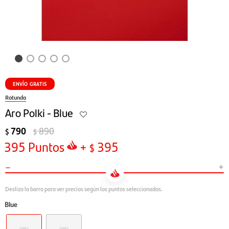
ENVÍO GRATIS
Rotunda
Aro Polki - Blue
790
890
$
$
395
Puntos
+
395
$
-
+
Blue