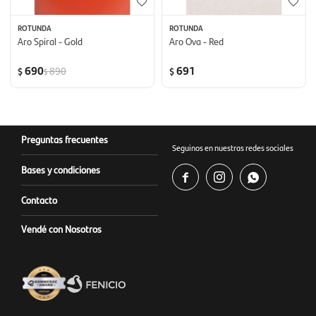
ROTUNDA
ROTUNDA
Aro Spiral - Gold
Aro Ova - Red
690
691
890
$
$
$
Preguntas frecuentes
Seguinos en nuestras redes sociales
Bases y condiciones



Contacto
Vendé con Nosotros