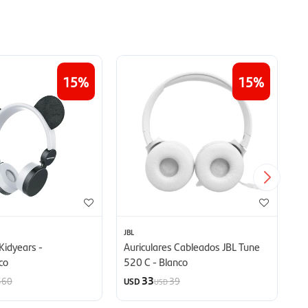
15
15
JBL
EN
Kidyears -
Auriculares Cableados JBL Tune
Au
co
520 C - Blanco
Si
33
560
39
USD
U
USD