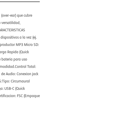
 (over-ear) que cubre
 versatilidad,
.CARACTERISTICAS
spositivos a la vez (ej.
eproductor MP3 Micro SD:
arga Rapida (Quick
 bateria para uso
omodidad.Control Total:
 de Audio: Conexion jack
:Tipo: Circumaural
ga: USB-C (Quick
ertificacion: FSC (Empaque