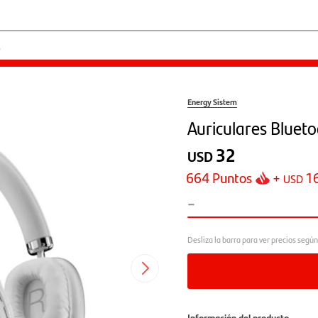
Energy Sistem
Auriculares Blueto
32
USD
664
Puntos
+
1
USD
-
Información del producto