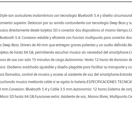
tyle son auriculares inalambricos con tecnologia Bluetooth 5.4 y diseño circumaural
lamiento superior. Destacan por su sonido contundente con tecnologia Deep Bass y su
usica directamente desde tarjetas SD o conectar dos dispositivos al mismo tiempo
uetooth 5.4: Conexion estable y eficiente con funcion multipunto para conectar dos di
o Deep Bass: Drivers de 40 mm que entregan graves potentes y un audio definido.R
rjetas de hasta 64 GB, permitiendo escuchar musica sin necesidad del smartphone.C
oras de uso con solo 15 minutos de carga.Autonomia: Hasta 12 horas de duracion de
co: Diadema acolchada ajustable y diseño plegable para facilitar su transporte y c
ra llamadas, control de musica y acceso al asistente de voz del smartphone.Entrada
scuchando musica mediante cable si se agota la bateria.ESPECIFICACIONES TECNICAS
: 40 mm.Conexion: Bluetooth 5.4 y Cable 3.5 mm.Autonomia: 12 horas.Sistema de car
Micro SD hasta 64 GB.Funciones extra: Asistente de voz, Manos libres, Multipunto.C