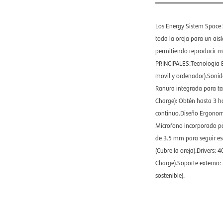
Los Energy Sistem Space S
toda la oreja para un ais
permitiendo reproducir m
PRINCIPALES:Tecnologia Bl
movil y ordenador).Sonid
Ranura integrada para ta
Charge): Obtén hasta 3 h
continuo.Diseño Ergonomi
Microfono incorporado pa
de 3.5 mm para seguir e
(Cubre la oreja).Drivers
Charge).Soporte externo: 
sostenible).