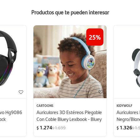
Productos que te pueden interesar
25
CARTOONS
KIDYWOLF
rvo Hg9086
Auriculares 3D Estéreos Plegable
Auriculares 
ack
Con Cable Bluey Lexibook - Bluey
Negro/Blan
1.274
1.326
1.699
1.
$
$
$
$