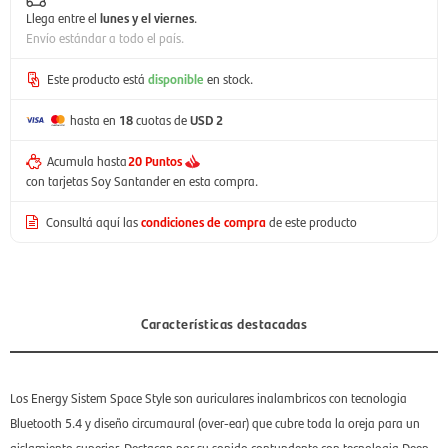
Llega entre el
lunes y el viernes
.
Envío estándar a todo el país.
Este producto está
disponible
en stock.
hasta en
18
cuotas de
USD 2
Acumula hasta
20 Puntos
con tarjetas Soy Santander en esta compra.
Consultá aquí las
condiciones de compra
de este producto
Características destacadas
Los Energy Sistem Space Style son auriculares inalambricos con tecnologia
Bluetooth 5.4 y diseño circumaural (over-ear) que cubre toda la oreja para un
aislamiento superior. Destacan por su sonido contundente con tecnologia Deep