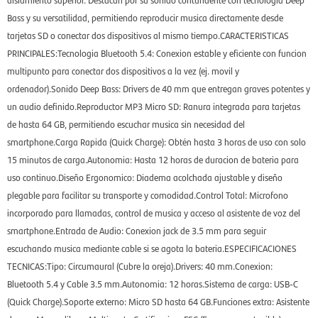
Bass y su versatilidad, permitiendo reproducir musica directamente desde
tarjetas SD o conectar dos dispositivos al mismo tiempo.CARACTERISTICAS
PRINCIPALES:Tecnologia Bluetooth 5.4: Conexion estable y eficiente con funcion
multipunto para conectar dos dispositivos a la vez (ej. movil y
ordenador).Sonido Deep Bass: Drivers de 40 mm que entregan graves potentes y
un audio definido.Reproductor MP3 Micro SD: Ranura integrada para tarjetas
de hasta 64 GB, permitiendo escuchar musica sin necesidad del
smartphone.Carga Rapida (Quick Charge): Obtén hasta 3 horas de uso con solo
15 minutos de carga.Autonomia: Hasta 12 horas de duracion de bateria para
uso continuo.Diseño Ergonomico: Diadema acolchada ajustable y diseño
plegable para facilitar su transporte y comodidad.Control Total: Microfono
incorporado para llamadas, control de musica y acceso al asistente de voz del
smartphone.Entrada de Audio: Conexion jack de 3.5 mm para seguir
escuchando musica mediante cable si se agota la bateria.ESPECIFICACIONES
TECNICAS:Tipo: Circumaural (Cubre la oreja).Drivers: 40 mm.Conexion:
Bluetooth 5.4 y Cable 3.5 mm.Autonomia: 12 horas.Sistema de carga: USB-C
(Quick Charge).Soporte externo: Micro SD hasta 64 GB.Funciones extra: Asistente