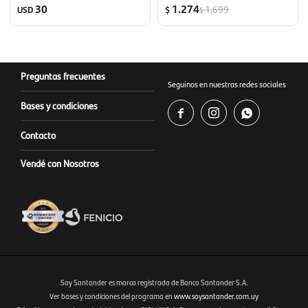
Black
Lexibook - Bluey
30
1.274
1.699
USD
$
$
Preguntas frecuentes
Seguinos en nuestras redes sociales
Bases y condiciones



Contacto
Vendé con Nosotros
Soy Santander es marca registrada de Banco Santander S.A.
Ver bases y condiciones del programa en
www.soysantander.com.uy