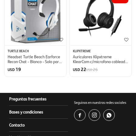
TURTLE BEACH
KLIPXTREME
Headset Turtle Beach Earforce
Auriculares Klipxtreme
Recon Chat - Blanco - Solo para
KlearCom c/microfono cableado
chatear
- Black
19
22
26
USD
USD
USD
Preguntas frecuentes
Seguinos en nuestras redes sociales
Bases y condiciones



Contacto