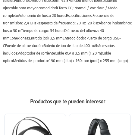
celular.Funciones:Versión Bluetooth: V5.3Función manos libresDiadema
ajustable para mayor comodidadEfecto EQ: Normal / Voz clara / Modo
completoAutonomía de hasta 20 horasEspecificaciones:Frecuencia de
transmisión: 2,4 GHzRespuesta de frecuencia: 20 Hz  20 kHzAlcance inalámbrico:
hasta 30 mTiempo de carga: 34 horasDiámetro del altavoz: 40
mmConexiones:Entrada jack 3,5 mmEntrada ópticaPuerto de carga USB-
CFuente de alimentación:Batería de ion de litio de 400 mAhAccesorios
incluidos:Adaptador de corrienteCable RCA a 3,5 mm (1,20 m)Cable
ópticoMedidas del producto:190 mm (alto) x 160 mm (prof.) x 255 mm (largo)
Productos que te pueden interesar