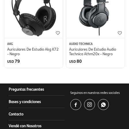
AKG
AUDIO TECHNICA
Auriculares De Estudio Akg K72
Auriculares De Estudio Audio
- Negro
Technica Athm20x - Negro
79
80
USD
USD
Preguntas frecuentes
Seguinos en nuestras redes sociales
Bases y condiciones



Contacto
Vendé con Nosotros