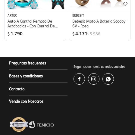
ARTEC
BEBESIT
Auto A Control Remoto De
Bebesit Moto A Bateria Scooby
Acrobacias - Con Control De
6V - Rosa
Movimiento De Mano
1.790
4.171
5.986
$
$
$
Preguntas frecuentes
Seguinos en nuestras redes sociales
Bases y condiciones



Contacto
Vendé con Nosotros