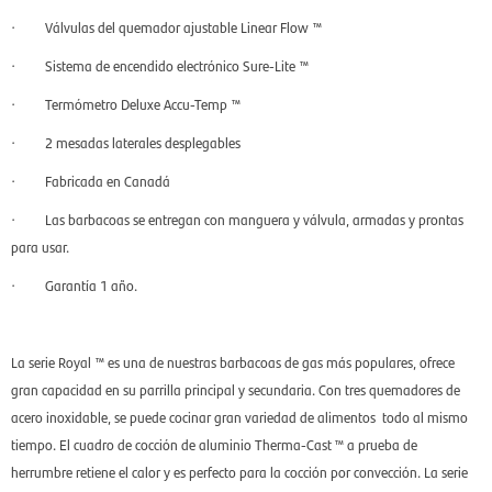
· Válvulas del quemador ajustable Linear Flow ™
· Sistema de encendido electrónico Sure-Lite ™
· Termómetro Deluxe Accu-Temp ™
· 2 mesadas laterales desplegables
· Fabricada en Canadá
· Las barbacoas se entregan con manguera y válvula, armadas y prontas
para usar.
· Garantía 1 año.
La serie Royal ™ es una de nuestras barbacoas de gas más populares, ofrece
gran capacidad en su parrilla principal y secundaria. Con tres quemadores de
acero inoxidable, se puede cocinar gran variedad de alimentos todo al mismo
tiempo. El cuadro de cocción de aluminio Therma-Cast ™ a prueba de
herrumbre retiene el calor y es perfecto para la cocción por convección. La serie