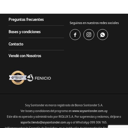
Preguntas frecuentes
Seguinos en nuestras redes sociales
Bases y condiciones



Contacto
Vendé con Nosotros
Soy Santander es marca registrada de Banco Santander S.A.
Ver bases y condiciones del programa en
www.soysantander.com.uy
Este sitio es operado y administrado por RIOLUX S.A. Por sugerencias y reclamos, diríjase a
Fenicio eCommerce Uruguay
soporte.tienda@soysantander.com.uy
o al WhatsApp 099 306 165.
Infórmese sobre la Garantía de Depósitos, en su institución de intermediación financiera, en el