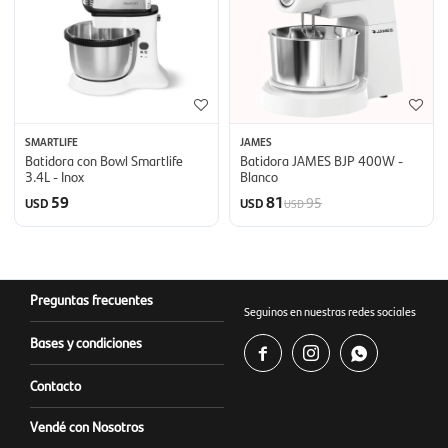
SMARTLIFE
JAMES
Batidora con Bowl Smartlife
Batidora JAMES BJP 400W -
3.4L - Inox
Blanco
59
81
95
USD
USD
USD
Preguntas frecuentes
Seguinos en nuestras redes sociales
Bases y condiciones



Contacto
Vendé con Nosotros