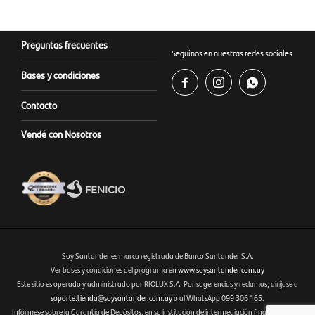
Preguntas frecuentes
Seguinos en nuestras redes sociales
Bases y condiciones



Contacto
Vendé con Nosotros
Soy Santander es marca registrada de Banco Santander S.A.
Ver bases y condiciones del programa en
www.soysantander.com.uy
Este sitio es operado y administrado por RIOLUX S.A. Por sugerencias y reclamos, diríjase a
Fenicio eCommerce Uruguay
soporte.tienda@soysantander.com.uy
o al WhatsApp 099 306 165.
Infórmese sobre la Garantía de Depósitos, en su institución de intermediación financiera, en el