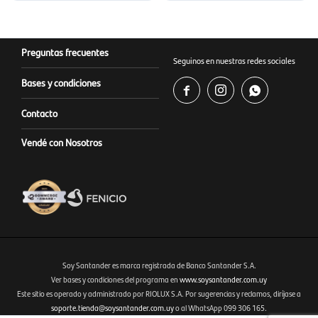
Preguntas frecuentes
Seguinos en nuestras redes sociales
Bases y condiciones



Contacto
Vendé con Nosotros
Soy Santander es marca registrada de Banco Santander S.A.
Ver bases y condiciones del programa en
www.soysantander.com.uy
Este sitio es operado y administrado por RIOLUX S.A. Por sugerencias y reclamos, diríjase a
Fenicio eCommerce Uruguay
soporte.tienda@soysantander.com.uy
o al WhatsApp 099 306 165.