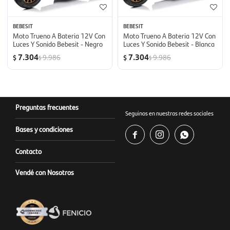
BEBESIT
BEBESIT
Moto Trueno A Bateria 12V Con
Moto Trueno A Bateria 12V Con
Luces Y Sonido Bebesit - Negro
Luces Y Sonido Bebesit - Blanca
7.304
7.304
9.986
9.986
$
$
$
$
Preguntas frecuentes
Seguinos en nuestras redes sociales
Bases y condiciones



Contacto
Vendé con Nosotros