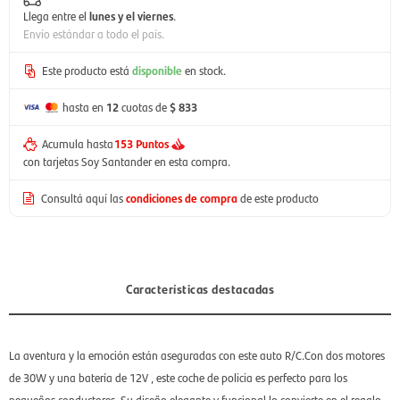
Llega entre el
lunes y el viernes
.
Envío estándar a todo el país.
Este producto está
disponible
en stock.
hasta en
12
cuotas de
$ 833
Acumula hasta
153 Puntos
con tarjetas Soy Santander en esta compra.
Consultá aquí las
condiciones de compra
de este producto
Características destacadas
La aventura y la emoción están aseguradas con este auto R/C.Con dos motores
de 30W y una batería de 12V , este coche de policia es perfecto para los
pequeños conductores. Su diseño elegante y funcional lo convierte en el regalo