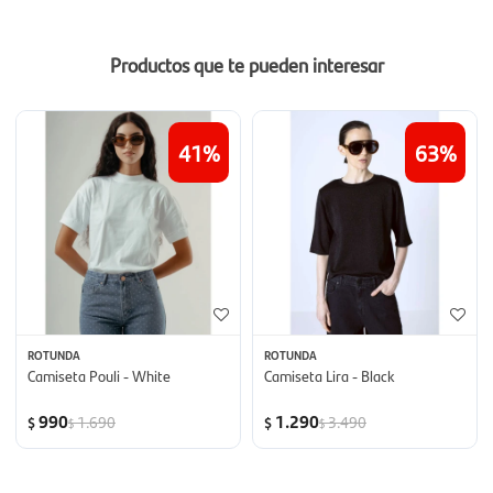
Productos que te pueden interesar
41
63
ROTUNDA
ROTUNDA
Camiseta Pouli - White
Camiseta Lira - Black
990
1.290
1.690
3.490
$
$
$
$