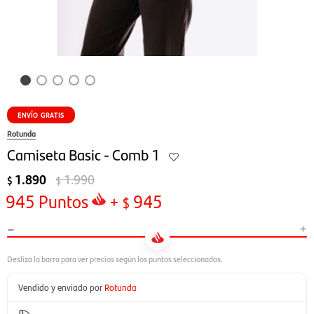
ENVÍO GRATIS
Rotunda
Camiseta Basic - Comb 1
1.890
1.990
$
$
945
Puntos
+
945
$
-
+
Vendido y enviado por
Rotunda