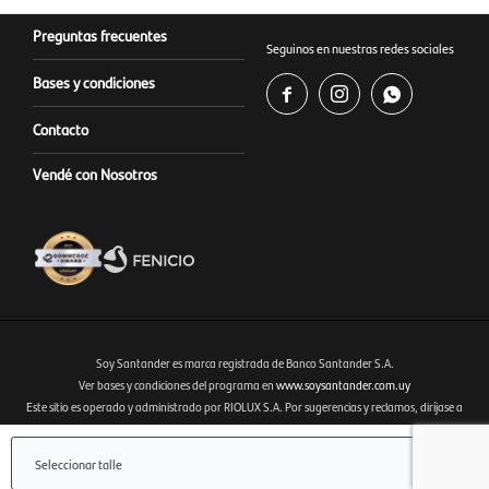
Preguntas frecuentes
Seguinos en nuestras redes sociales
Bases y condiciones



Contacto
Vendé con Nosotros
Soy Santander es marca registrada de Banco Santander S.A.
Ver bases y condiciones del programa en
www.soysantander.com.uy
Este sitio es operado y administrado por RIOLUX S.A. Por sugerencias y reclamos, diríjase a
Fenicio eCommerce Uruguay
soporte.tienda@soysantander.com.uy
o al WhatsApp 099 306 165.
Infórmese sobre la Garantía de Depósitos, en su institución de intermediación financiera, en el
Seleccionar talle
sitio web
www.copab.org.uy
o en el correo electrónico
infocopab@copab.org.uy