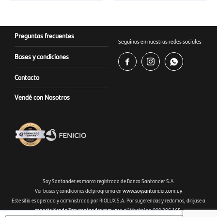
Preguntas frecuentes
Seguinos en nuestras redes sociales
Bases y condiciones



Contacto
Vendé con Nosotros
Soy Santander es marca registrada de Banco Santander S.A.
Ver bases y condiciones del programa en
www.soysantander.com.uy
Este sitio es operado y administrado por RIOLUX S.A. Por sugerencias y reclamos, diríjase a
Fenicio eCommerce Uruguay
soporte.tienda@soysantander.com.uy
o al WhatsApp 099 306 165.