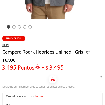
ENVÍO GRATIS
Roark
Campera Roark Hebrides Unlined - Gris
6.990
$
3.495
Puntos
+
3.495
$
-
+
Vendido y enviado por
La Isla