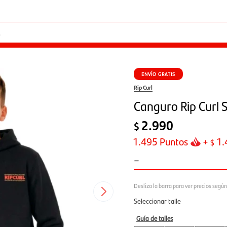
ENVÍO GRATIS
Rip Curl
Canguro Rip Curl 
2.990
$
1.495
Puntos
+
1.
$
-
Seleccionar talle
Guía de talles