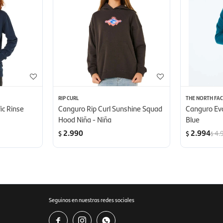
RIP CURL
THE NORTH FAC
ic Rinse
Canguro Rip Curl Sunshine Squad
Canguro Evo
Hood Niña - Niña
Blue
2.990
2.994
4.
$
$
$
Seguinos en nuestras redes sociales


