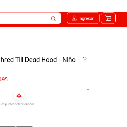
Ingresar
Shred Till Dead Hood - Niño
495
+