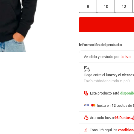
8
10
12
Información del producto
Vendido y enviado por
La Isla
Llega entre el
lunes y el viernes
Envío estándar a todo el país.
Este producto está
disponib
hasta en
12
cuotas de
Acumula hasta
46 Puntos
Consultá aquí las
condicio