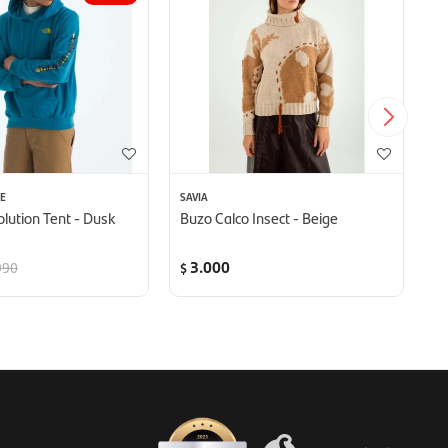
E
SAVIA
NI
lution Tent - Dusk
Buzo Calco Insect - Beige
Ab
H
3.000
990
$
$