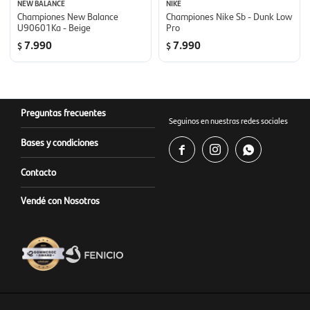
NEW BALANCE
NIKE
Championes New Balance
Championes Nike Sb - Dunk Low
U90601Ka - Beige
Pro
7.990
7.990
$
$
Preguntas frecuentes
Seguinos en nuestras redes sociales
Bases y condiciones



Contacto
Vendé con Nosotros