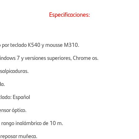
Especificaciones:
o por teclado K540 y mousse M310.
ndows 7 y versiones superiores, Chrome os.
salpicaduras.
da.
clado: Español
nsor óptico.
 rango inalámbrico de 10 m.
n reposar muñeca.