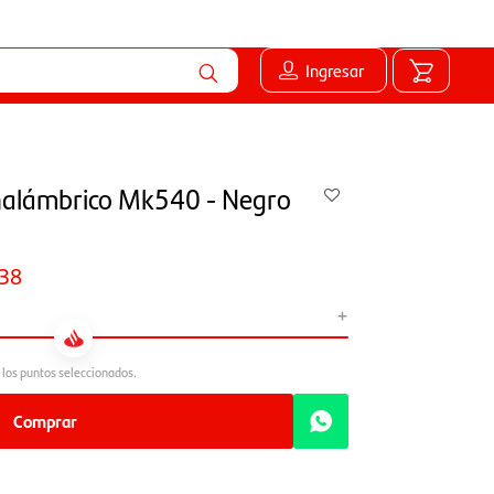
Ingresar
nalámbrico Mk540 - Negro
38
+
Comprar