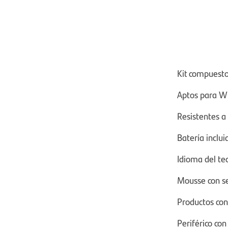
Kit compuest
Aptos para Wi
Resistentes a 
Batería inclui
Idioma del te
Mousse con se
Productos con
Periférico co