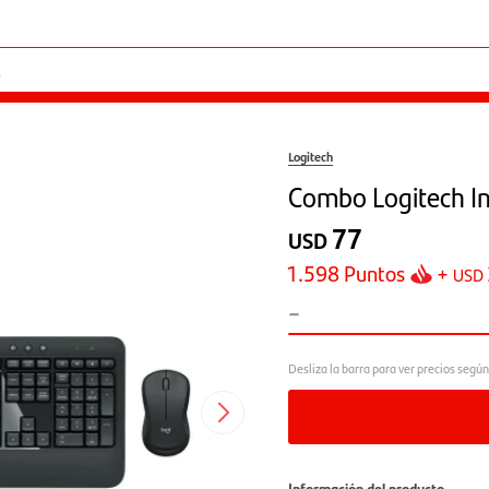
Logitech
Combo Logitech I
77
USD
1.598
Puntos
+
USD
-
Información del producto