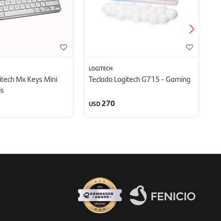
LOGITECH
LO
itech Mx Keys Mini
Teclado Logitech G715 - Gaming
T
is
N
270
USD
U