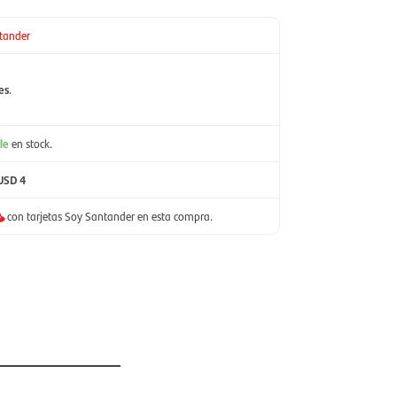
tander
es
.
le
en stock.
USD 4
con tarjetas Soy Santander en esta compra.