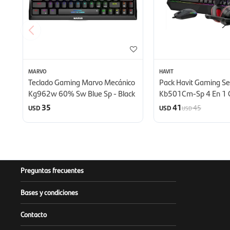
MARVO
HAVIT
Teclado Gaming Marvo Mecánico
Pack Havit Gaming Se
Kg962w 60% Sw Blue Sp - Black
Kb501Cm-Sp 4 En 1
Teclado Español Auric
35
41
45
USD
USD
USD
Mousepad - Negro
Preguntas frecuentes
Bases y condiciones
Contacto