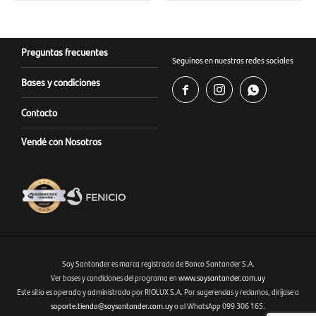
Preguntas frecuentes
Seguinos en nuestras redes sociales
Bases y condiciones



Contacto
Vendé con Nosotros
Soy Santander es marca registrada de Banco Santander S.A.
Ver bases y condiciones del programa en
www.soysantander.com.uy
Este sitio es operado y administrado por RIOLUX S.A. Por sugerencias y reclamos, diríjase a
Fenicio eCommerce Uruguay
soporte.tienda@soysantander.com.uy
o al WhatsApp 099 306 165.