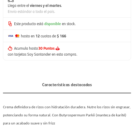
Llega entre el
viernes y el martes
.
Envío estándar a todo el país.
Este producto está
disponible
en stock.
hasta en
12
cuotas de
$ 166
Acumula hasta
30 Puntos
con tarjetas Soy Santander en esta compra.
Características destacadas
Crema definidora de rizos con hidratación duradera.
Nutre los rizos sin engrasar,
potenciando su forma natural. Con Butyrospermum Parkii (manteca de karité)
para un acabado suave y sin frizz