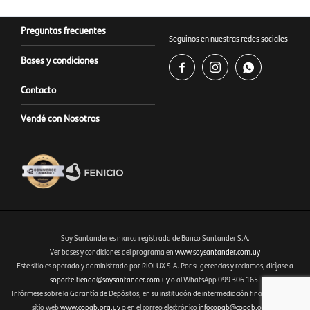
Preguntas frecuentes
Seguinos en nuestras redes sociales
Bases y condiciones



Contacto
Vendé con Nosotros
Soy Santander es marca registrada de Banco Santander S.A.
Ver bases y condiciones del programa en
www.soysantander.com.uy
Este sitio es operado y administrado por RIOLUX S.A. Por sugerencias y reclamos, diríjase a
Fenicio eCommerce Uruguay
soporte.tienda@soysantander.com.uy
o al WhatsApp 099 306 165.
Infórmese sobre la Garantía de Depósitos, en su institución de intermediación financiera, en el
sitio web
www.copab.org.uy
o en el correo electrónico
infocopab@copab.org.uy