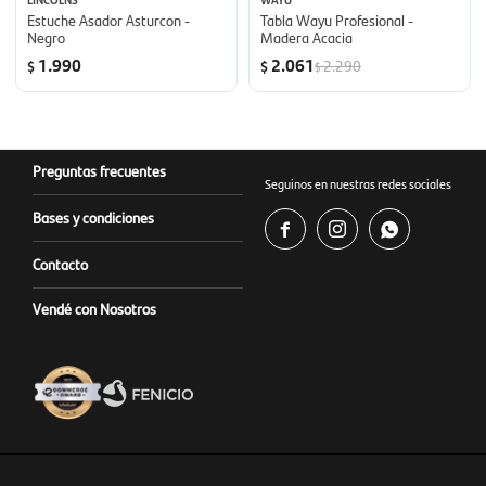
Estuche Asador Asturcon -
Tabla Wayu Profesional -
Negro
Madera Acacia
1.990
2.061
2.290
$
$
$
Preguntas frecuentes
Seguinos en nuestras redes sociales
Bases y condiciones



Contacto
Vendé con Nosotros