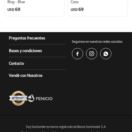
Ring - Blue
Case
69
69
USD
USD
Preguntas frecuentes
Seguinos en nuestras redes sociales
Bases y condiciones



Contacto
Vendé con Nosotros
Soy Santander es marca registrada de Banco Santander S.A.